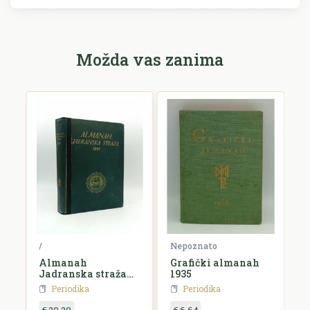
Možda vas zanima
ko
/
Nepoznato
N
Almanah
Grafički almanah
L
Jadranska straža
1935
k
za 1927. godinu
Periodika
Periodika
€ 29,20
€ 6,64
€