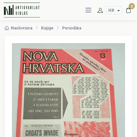
0
HR
Naslovnica
Knjige
Periodika