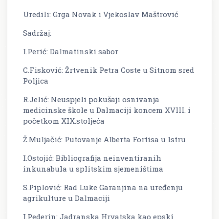
Uredili: Grga Novak i Vjekoslav Maštrović
Sadržaj:
I.Perić: Dalmatinski sabor
C.Fisković: Žrtvenik Petra Coste u Sitnom sred
Poljica
R.Jelić: Neuspjeli pokušaji osnivanja
medicinske škole u Dalmaciji koncem XVIII. i
početkom XIX.stoljeća
Ž.Muljačić: Putovanje Alberta Fortisa u Istru
I.Ostojić: Bibliografija neinventiranih
inkunabula u splitskim sjemeništima
S.Piplović: Rad Luke Garanjina na uređenju
agrikulture u Dalmaciji
I.Pederin: Jadranska Hrvatska kao epski