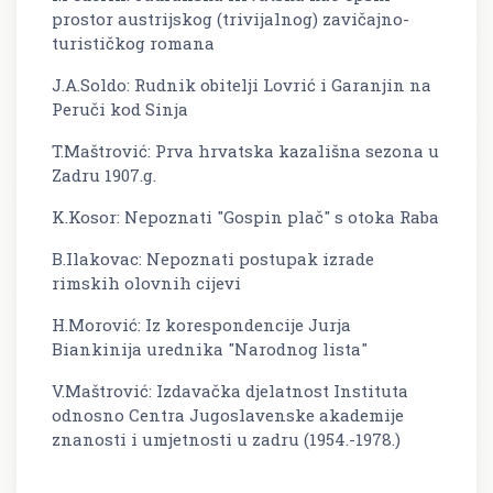
prostor austrijskog (trivijalnog) zavičajno-
turističkog romana
J.A.Soldo: Rudnik obitelji Lovrić i Garanjin na
Peruči kod Sinja
T.Maštrović: Prva hrvatska kazališna sezona u
Zadru 1907.g.
K.Kosor: Nepoznati "Gospin plač" s otoka Raba
B.Ilakovac: Nepoznati postupak izrade
rimskih olovnih cijevi
H.Morović: Iz korespondencije Jurja
Biankinija urednika "Narodnog lista"
V.Maštrović: Izdavačka djelatnost Instituta
odnosno Centra Jugoslavenske akademije
znanosti i umjetnosti u zadru (1954.-1978.)