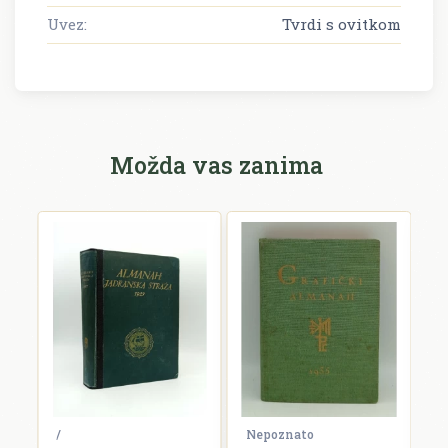
Uvez:
Tvrdi s ovitkom
Možda vas zanima
ko
/
Nepoznato
N