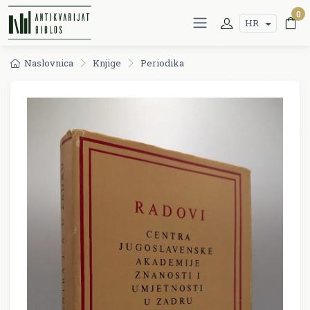
0
HR
Naslovnica
Knjige
Periodika