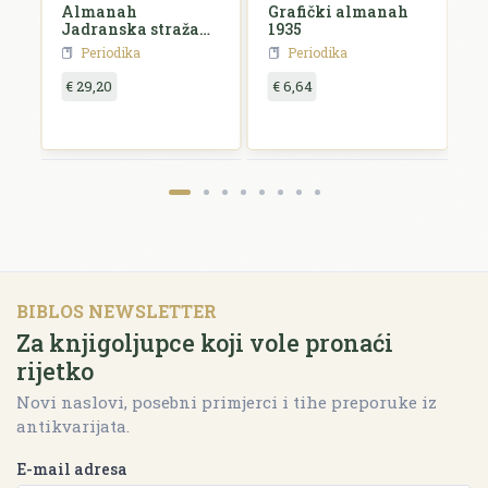
Almanah
Grafički almanah
L
Jadranska straža
1935
k
za 1927. godinu
Periodika
Periodika
€ 29,20
€ 6,64
€
BIBLOS NEWSLETTER
Za knjigoljupce koji vole pronaći
rijetko
Novi naslovi, posebni primjerci i tihe preporuke iz
antikvarijata.
E-mail adresa