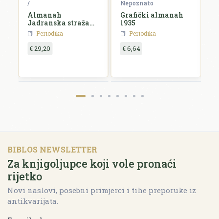
ko
/
Nepoznato
N
Almanah
Grafički almanah
L
Jadranska straža
1935
k
za 1927. godinu
Periodika
Periodika
€ 29,20
€ 6,64
€
BIBLOS NEWSLETTER
Za knjigoljupce koji vole pronaći
rijetko
Novi naslovi, posebni primjerci i tihe preporuke iz
antikvarijata.