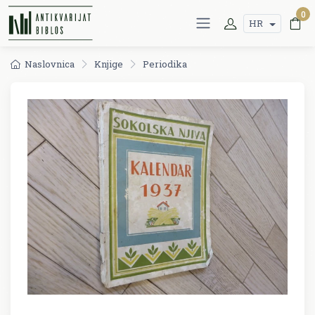
0
HR
Naslovnica
Knjige
Periodika