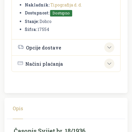
Nakladnik:
Tipografija d. d.
Dostupnost:
Dostupno
Stanje:
Dobro
Šifra:
17554
Opcije dostave
Načini plaćanja
Opis
Časopis Svijet br. 18/1936