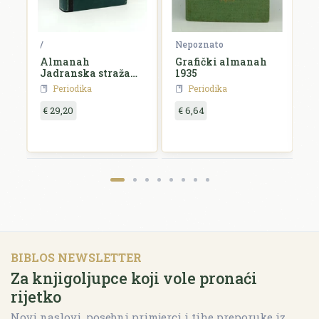
ko
/
Nepoznato
N
Almanah
Grafički almanah
L
Jadranska straža
1935
k
za 1927. godinu
Periodika
Periodika
€ 29,20
€ 6,64
€
BIBLOS NEWSLETTER
Za knjigoljupce koji vole pronaći
rijetko
Novi naslovi, posebni primjerci i tihe preporuke iz