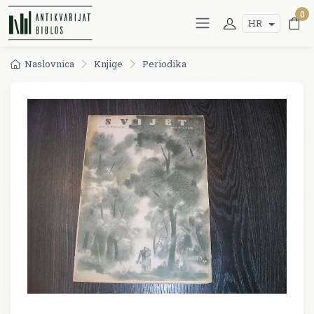
0
HR
Naslovnica
Knjige
Periodika