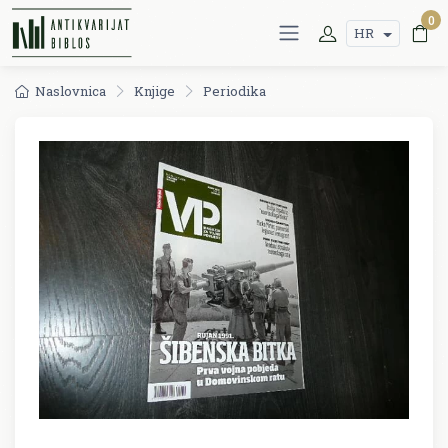
0
HR
Naslovnica
Knjige
Periodika