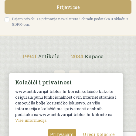
Prijavi me
Dajem privolu za primanje newslettera i obradu podataka u skladu s
GDPR-om.
19941
Artikala
2034
Kupaca
Kolačići i privatnost
www.antikvarijat-biblos.hr koristi kolačiće kako bi
osigurala punu funkcionalnost ovih Internet stranica i
Uvjeti kupnje
omogućila bolje korisničko iskustvo. Za više
informacija o kolačićima i privatnosti osobnih
podataka na www.antikvarijat-biblos.hr kliknite na
Više informacija
© Sva prava pridržana. Web by
AG media
Prihvaćam
Uredi kolačiće