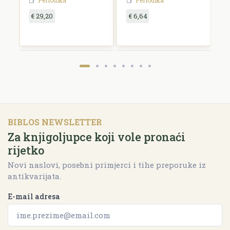
Periodika
Periodika
€ 29,20
€ 6,64
€
BIBLOS NEWSLETTER
Za knjigoljupce koji vole pronaći
rijetko
Novi naslovi, posebni primjerci i tihe preporuke iz
antikvarijata.
E-mail adresa