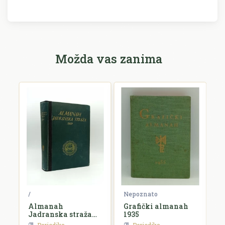
Možda vas zanima
ko
/
Nepoznato
N
Almanah
Grafički almanah
L
Jadranska straža
1935
k
za 1927. godinu