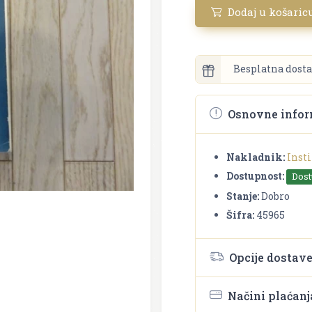
Dodaj u košaric
Besplatna dosta
Osnovne infor
Nakladnik:
Insti
Dostupnost:
Dos
Stanje:
Dobro
Šifra:
45965
Opcije dostav
Načini plaćanj