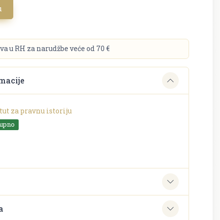
u
va u RH za narudžbe veće od 70 €
macije
tut za pravnu istoriju
tupno
e
a