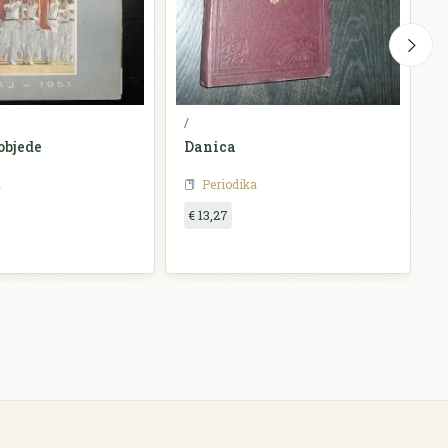
/
N
objede
Danica
D
a
Periodika
€ 13,27