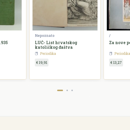
Nepoznato
/
1935
LUČ- List hrvatskog
Za nove p
katoličkog đaštva
Periodika
Periodik
€ 19,91
€ 13,27