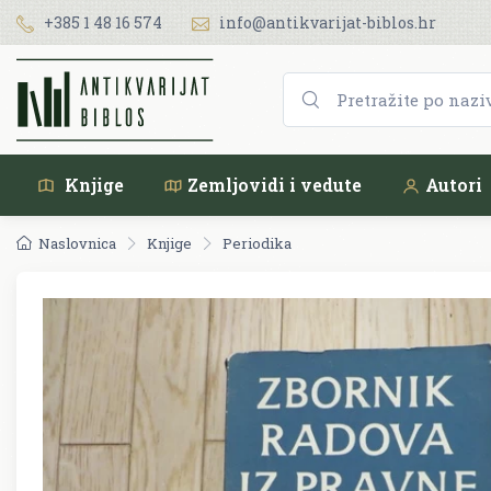
+385 1 48 16 574
info@antikvarijat-biblos.hr
Knjige
Zemljovidi i vedute
Autori
Naslovnica
Knjige
Periodika