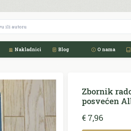
Nakladnici
Blog
O nama
Zbornik rado
posvećen Al
€ 7,96