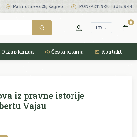
Palmotićeva 28, Zagreb
PON-PET: 9-20 | SUB: 9-14
0
HR
Otkup knjiga
Česta pitanja
Kontakt
va iz pravne istorije
bertu Vajsu