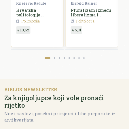
Knežević Radule
Eisfeld Rainer
H
Hrvatska
Pluralizam između
I
politologija
liberalizma i
o
1962.-2002.
socijalizma
d
Politologija
Politologija
d
€ 10,62
€ 5,31
€
BIBLOS NEWSLETTER
Za knjigoljupce koji vole pronaći
rijetko
Novi naslovi, posebni primjerci i tihe preporuke iz
antikvarijata.