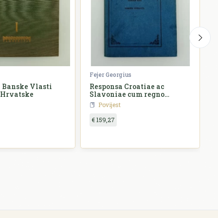
Fejer Georgius
Ž
 Banske Vlasti
Responsa Croatiae ac
 Hrvatske
Slavoniae cum regno
o
Hungariae
Povijest
€ 159,27