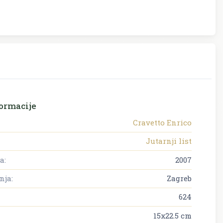
ormacije
Cravetto Enrico
Jutarnji list
a:
2007
nja:
Zagreb
624
15x22.5 cm