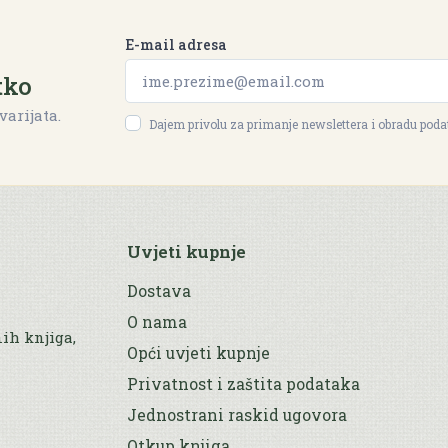
E-mail adresa
tko
varijata.
Dajem privolu za primanje newslettera i obradu pod
Uvjeti kupnje
Dostava
O nama
nih knjiga,
Opći uvjeti kupnje
Privatnost i zaštita podataka
Jednostrani raskid ugovora
Otkup knjiga