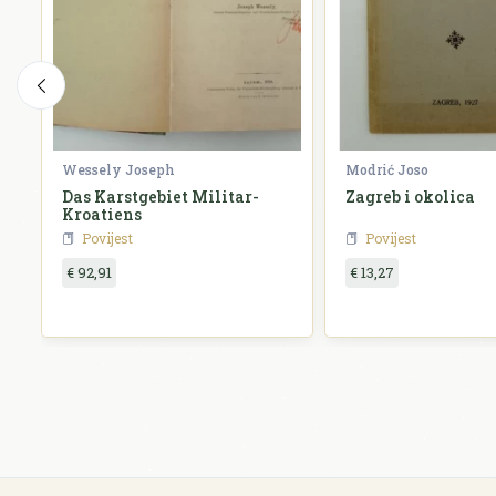
Wessely Joseph
Modrić Joso
Das Karstgebiet Militar-
Zagreb i okolica
Kroatiens
Povijest
Povijest
€ 92,91
€ 13,27