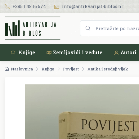
+385 1 48 16 574
info@antikvarijat-biblos.hr
Knjige
Zemljovidi i vedute
Autori
Naslovnica
Knjige
Povijest
Antika i srednji vijek