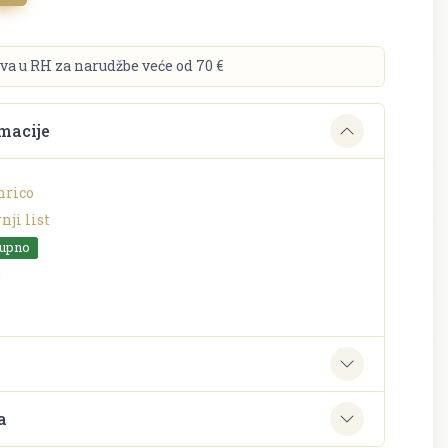
va u RH za narudžbe veće od 70 €
macije
nrico
nji list
tupno
o
e
a