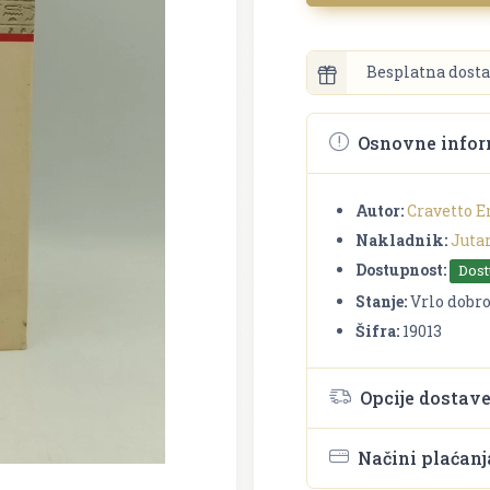
Besplatna dosta
Osnovne infor
Autor:
Cravetto E
Nakladnik:
Jutar
Dostupnost:
Dos
Stanje:
Vrlo dobr
Šifra:
19013
Opcije dostav
Načini plaćanj