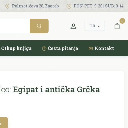
Palmotićeva 28, Zagreb
PON-PET: 9-20 | SUB: 9-14
0
HR
Otkup knjiga
Česta pitanja
Kontakt
co:
Egipat i antička Grčka
u