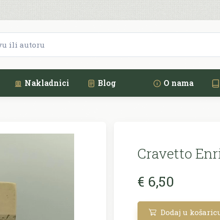
Nakladnici
Blog
O nama
Cravetto Enri
€ 6,50
Dodaj u košaric