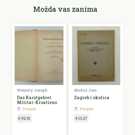
Možda vas zanima
Wessely Joseph
Modrić Joso
R
Das Karstgebiet
Zagreb i okolica
H
Militar-Kroatiens
H
Povijest
Povijest
€ 92,91
€ 13,27
€