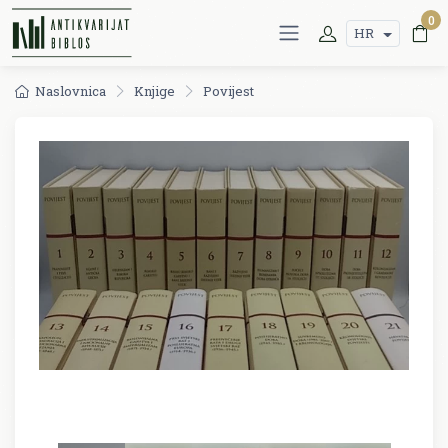
0
HR
Naslovnica
Knjige
Povijest