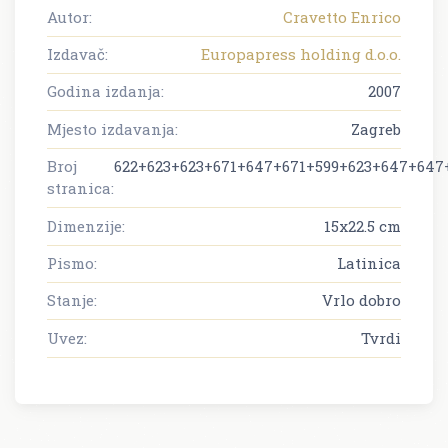
Autor:
Cravetto Enrico
Izdavač:
Europapress holding d.o.o.
Godina izdanja:
2007
Mjesto izdavanja:
Zagreb
Broj
622+623+623+671+647+671+599+623+647+647
stranica:
Dimenzije:
15x22.5 cm
Pismo:
Latinica
Stanje:
Vrlo dobro
Uvez:
Tvrdi