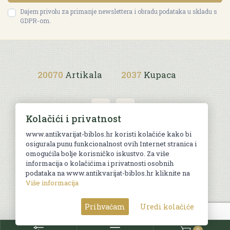
Dajem privolu za primanje newslettera i obradu podataka u skladu s
GDPR-om.
20070
Artikala
2037
Kupaca
Kolačići i privatnost
www.antikvarijat-biblos.hr koristi kolačiće kako bi
osigurala punu funkcionalnost ovih Internet stranica i
Uvjeti kupnje
omogućila bolje korisničko iskustvo. Za više
informacija o kolačićima i privatnosti osobnih
podataka na www.antikvarijat-biblos.hr kliknite na
Više informacija
© Sva prava pridržana. Web by
AG media
Prihvaćam
Uredi kolačiće