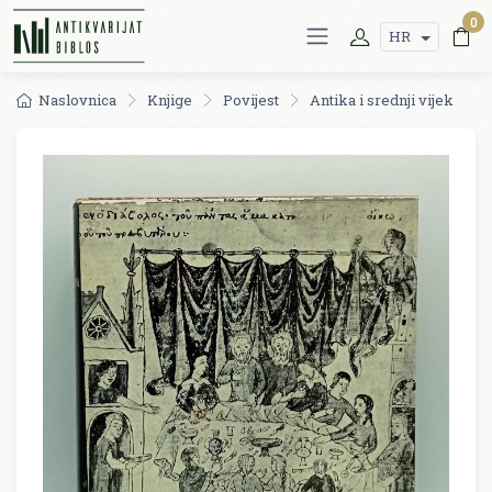
0
HR
Naslovnica
Knjige
Povijest
Antika i srednji vijek