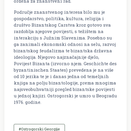
ordena za znanstveni rad.
Područje znanstvenog interesa bilo mu je
gospodarstvo, politika, kultura, religija i
društvo Bizantskog Carstva kroz gotovo sva
razdoblja njegove povijesti, s težištem na
interakciju s Južnim Slavenima. Posebno su
ga zanimali ekonomski odnosi na selu, razvoj
bizantskog feudalizma te bizantska državna
ideologija. Njegovo najznačajnije djelo,
Povijest Bizanta
(izvorno njem.
Geschichte des
byzantinischen Staates
) prevedena je na više
od 10 jezika te je i danas jedna od temeljnih
knjiga na polju bizantologije, prema mnogima
najsveobuhvatniji pregled bizantske povijesti
u jednoj knjizi. Ostrogorski je umro u Beogradu
1976. godine.
#Ostrogorski Georgije