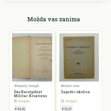
Možda vas zanima
Wessely Joseph
Modrić Joso
R
e
Das Karstgebiet
Zagreb i okolica
H
Militar-Kroatiens
H
Povijest
Povijest
€ 92,91
€ 13,27
€