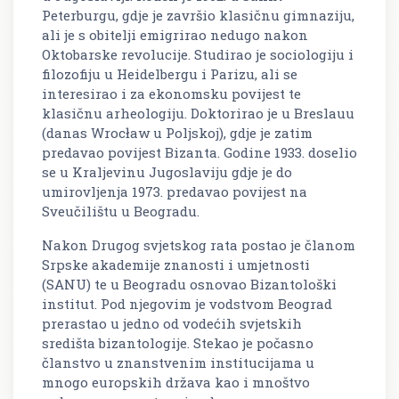
Peterburgu, gdje je završio klasičnu gimnaziju,
ali je s obitelji emigrirao nedugo nakon
Oktobarske revolucije. Studirao je sociologiju i
filozofiju u Heidelbergu i Parizu, ali se
interesirao i za ekonomsku povijest te
klasičnu arheologiju. Doktorirao je u Breslauu
(danas Wrocław u Poljskoj), gdje je zatim
predavao povijest Bizanta. Godine 1933. doselio
se u Kraljevinu Jugoslaviju gdje je do
umirovljenja 1973. predavao povijest na
Sveučilištu u Beogradu.
Nakon Drugog svjetskog rata postao je članom
Srpske akademije znanosti i umjetnosti
(SANU) te u Beogradu osnovao Bizantološki
institut. Pod njegovim je vodstvom Beograd
prerastao u jedno od vodećih svjetskih
središta bizantologije. Stekao je počasno
članstvo u znanstvenim institucijama u
mnogo europskih država kao i mnoštvo