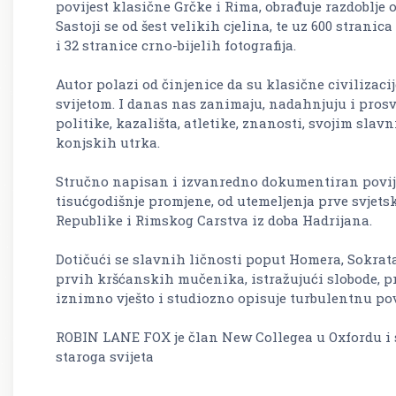
povijest klasične Grčke i Rima, obrađuje razdoblje od 5
Sastoji se od šest velikih cjelina, te uz 600 strani
i 32 stranice crno-bijelih fotografija.
Autor polazi od činjenice da su klasične civilizaci
svijetom. I danas nas zanimaju, nadahnjuju i prosvj
politike, kazališta, atletike, znanosti, svojim slav
konjskih utrka.
Stručno napisan i izvanredno dokumentiran povi
tisućgodišnje promjene, od utemeljenja prve svjets
Republike i Rimskog Carstva iz doba Hadrijana.
Dotičući se slavnih ličnosti poput Homera, Sokrata
prvih kršćanskih mučenika, istražujući slobode, pr
iznimno vješto i studiozno opisuje turbulentnu pov
ROBIN LANE FOX je član New Collegea u Oxfordu i sv
staroga svijeta