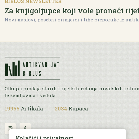
BIBLOS NEWSLETTER
Za knjigoljupce koji vole pronaći rije
Novi naslovi, posebni primjerci i tihe preporuke iz antik
Otkup i prodaja starih i rijetkih izdanja hrvatskih i stra
te zemljovida i veduta
19955
Artikala
2034
Kupaca
Kolačići i privatnost