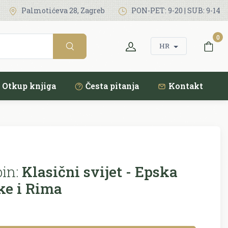
Palmotićeva 28, Zagreb
PON-PET: 9-20 | SUB: 9-14
0
HR
Otkup knjiga
Česta pitanja
Kontakt
in:
Klasični svijet - Epska
ke i Rima