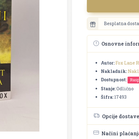
Besplatna dosta
Osnovne infor
Autor:
Fox Lane 
Nakladnik:
Nakla
Dostupnost:
Ras
Stanje:
Odlično
Šifra:
17493
Opcije dostav
Načini plaćanj