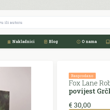
Nakladnici
Blog
O nama
Rasprodano
Fox Lane Rob
povijest Grč
€ 30,00