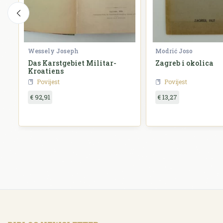
Wessely Joseph
Modrić Joso
Das Karstgebiet Militar-
Zagreb i okolica
Kroatiens
Povijest
Povijest
€ 92,91
€ 13,27