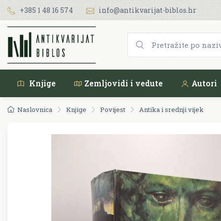
+385 1 48 16 574
info@antikvarijat-biblos.hr
Knjige
Zemljovidi i vedute
Autori
Naslovnica
Knjige
Povijest
Antika i srednji vijek