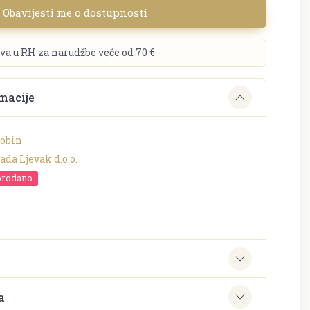
Obavijesti me o dostupnosti
va u RH za narudžbe veće od 70 €
macije
Robin
da Ljevak d.o.o.
prodano
e
a