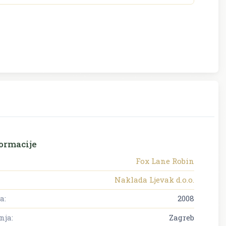
ormacije
Fox Lane Robin
Naklada Ljevak d.o.o.
a:
2008
nja:
Zagreb