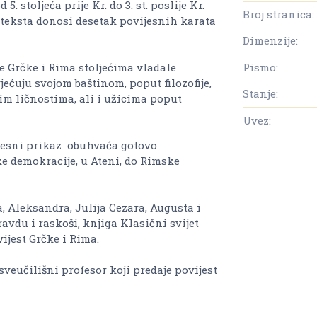
. stoljeća prije Kr. do 3. st. poslije Kr.
Broj stranica:
ca teksta donosi desetak povijesnih karata
Dimenzije:
je Grčke i Rima stoljećima vladale
Pismo:
ećuju svojom baštinom, poput filozofije,
Stanje:
nim ličnostima, ali i užicima poput
Uvez:
jesni prikaz obuhvaća gotovo
ke demokracije, u Ateni, do Rimske
, Aleksandra, Julija Cezara, Augusta i
avdu i raskoši, knjiga Klasični svijet
ijest Grčke i Rima.
eučilišni profesor koji predaje povijest