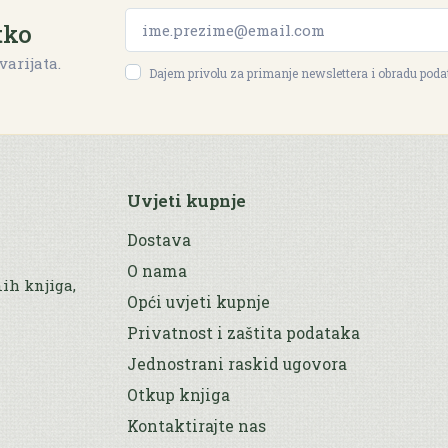
tko
varijata.
Dajem privolu za primanje newslettera i obradu pod
Uvjeti kupnje
Dostava
O nama
nih knjiga,
Opći uvjeti kupnje
Privatnost i zaštita podataka
Jednostrani raskid ugovora
Otkup knjiga
Kontaktirajte nas