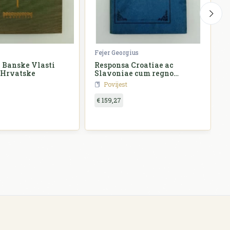
Fejer Georgius
Ž
 Banske Vlasti
Responsa Croatiae ac
 Hrvatske
Slavoniae cum regno
o
Hungariae
Povijest
€ 159,27