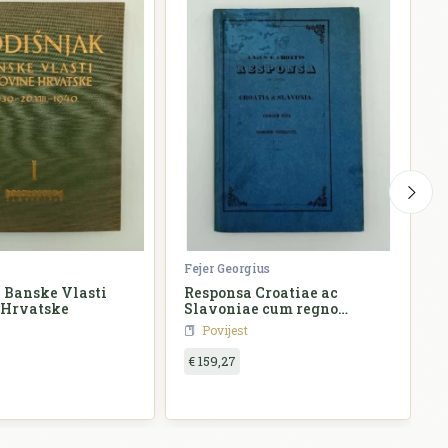
Fejer Georgius
Ž
 Banske Vlasti
Responsa Croatiae ac
 Hrvatske
Slavoniae cum regno
o
Hungariae
Povijest
€ 159,27