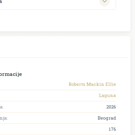
a
ormacije
Roberts Mackin Ellie
Laguna
a:
2026
nja:
Beograd
176