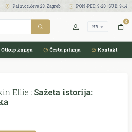
Palmotićeva 28, Zagreb
PON-PET: 9-20 | SUB: 9-14
0
HR
Otkup knjiga
Česta pitanja
Kontakt
n Ellie :
Sažeta istorija:
ka