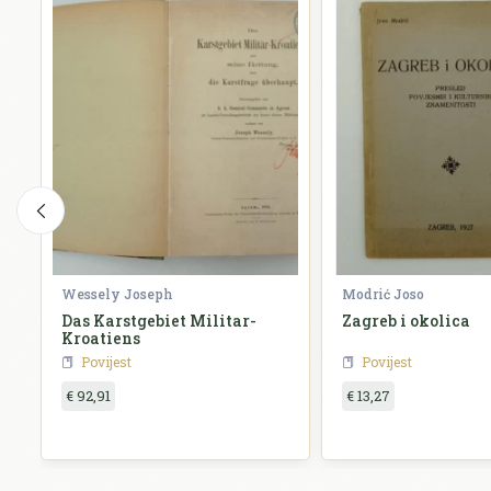
Wessely Joseph
Modrić Joso
Das Karstgebiet Militar-
Zagreb i okolica
Kroatiens
Povijest
Povijest
€ 92,91
€ 13,27