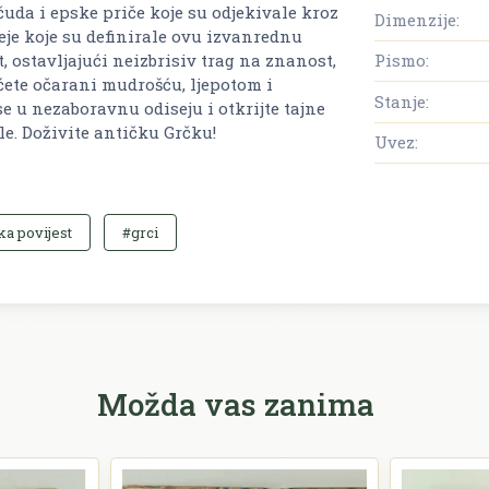
uda i epske priče koje su odjekivale kroz
Dimenzije:
deje koje su definirale ovu izvanrednu
, ostavljajući neizbrisiv trag na znanost,
Pismo:
 ćete očarani mudrošću, ljepotom i
Stanje:
 u nezaboravnu odiseju i otkrijte tajne
le. Doživite antičku Grčku!
Uvez:
ka povijest
#grci
Možda vas zanima