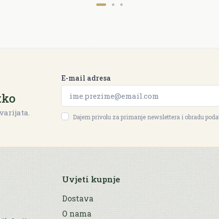
E-mail adresa
tko
varijata.
Dajem privolu za primanje newslettera i obradu pod
Uvjeti kupnje
Dostava
O nama