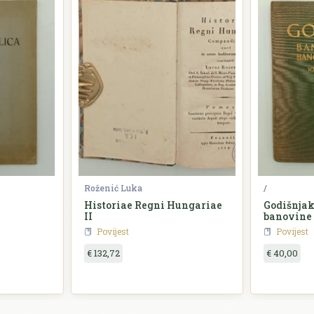
Roženić Luka
/
Historiae Regni Hungariae
Godišnjak
II
banovine
Povijest
Povijest
€ 132,72
€ 40,00