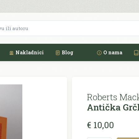
Nakladnici
Blog
O nama
Roberts Macki
Antička Grč
€ 10,00