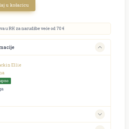
aj u košaricu
va u RH za narudžbe veće od 70 €
macije
ckin Ellie
na
tupno
ga
e