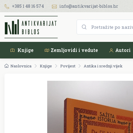
+385 1 48 16 574
info@antikvarijat-biblos.hr
Knjige
Zemljovidi i vedute
Autori
Naslovnica
Knjige
Povijest
Antika i srednji vijek