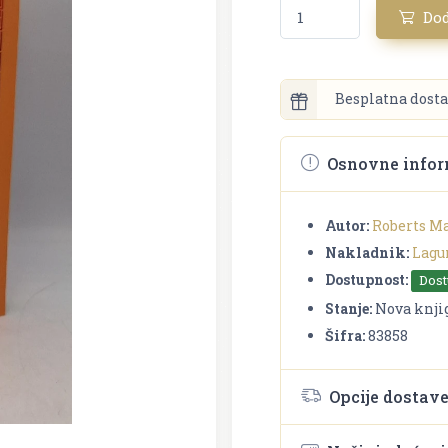
Dod
Besplatna dosta
Osnovne infor
Autor:
Roberts Ma
Nakladnik:
Lagu
Dostupnost:
Dos
Stanje:
Nova knji
Šifra:
83858
Opcije dostav