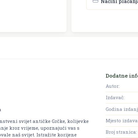
Načini plaćanj
Dodatne inf
Autor:
Izdavač:
Godina izdanj
ka
Mjesto izdava
stveni svijet antičke Grčke, kolijevke
anje kroz vrijeme, upoznajući vas s
Broj stranica:
vale naš svijet. Istražite korijene