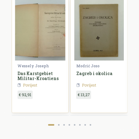
Wessely Joseph
Modrić Joso
R
e
Das Karstgebiet
Zagreb i okolica
H
Militar-Kroatiens
H
Povijest
Povijest
€ 92,91
€ 13,27
€