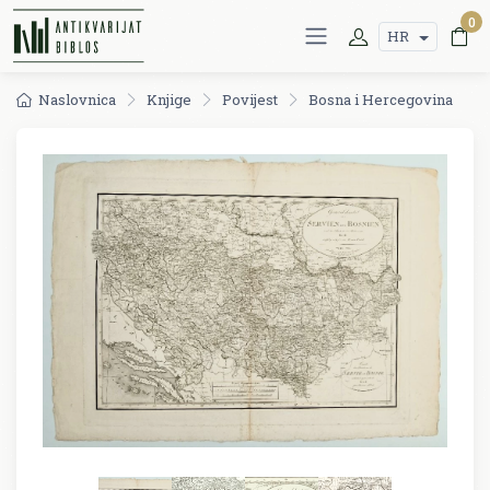
0
HR
Naslovnica
Knjige
Povijest
Bosna i Hercegovina