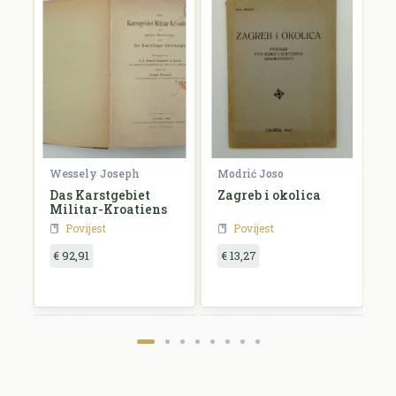
Wessely Joseph
Modrić Joso
R
e
Das Karstgebiet
Zagreb i okolica
H
Militar-Kroatiens
H
Povijest
Povijest
€ 92,91
€ 13,27
€