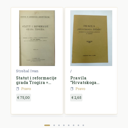
Strohal Ivan
/
/
Statut i reformacije
Pravila
H
grada Trogira =
"Hrvatskoga
d
Statutum et
štediše"
o
Pravo
Pravo
reformationes
civitatis Tragurii
€ 75,00
€ 2,65
€