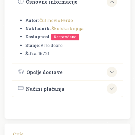
Osnovne informacije
Autor:
Čulinović Ferdo
Nakladnik:
Školska knjiga
Dostupnost:
Rasprodano
Stanje:
Vrlo dobro
Šifra:
15721
Opcije dostave
Načini plaćanja
Opis