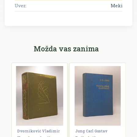
Uvez:
Meki
Možda vas zanima
F
V
F
€
Dvorniković Vladimir
Jung Carl Gustav