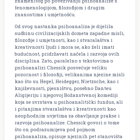
znameni­tog po povezivanju psihoanalize s
fenomenologijom, filozofijom i drugim
znanostima i umjet­no­šću.
Od svog nastanka psihoanaliza je dijelila
sudbinu civilizacijskih dometa zapadne misli,
filozofije i umjetnosti, kao i stvaralaštva i
kreativnosti ljudi i mora se, ako želi imati
budućnost, pridržavati načela i razvoja ovih
disciplina. Zato, paralelno s tekstovima o
psihoanalizi Chessik posvećuje veliku
pozornost i filozofiji, velikanima njezine misli
kao što su Hegel, Heidegger, Nietzsche, kao i
književnosti, pjesništvu, posebno Danteu
Aligijeriju i njegovoj Božanstvenoj komediji
koja se svrstava u psihoanalitički fundus, ali
i pitanjima stvaralaštva i kreativnosti kao
neophodnim uvjetima za obavljanje prakse i
razvoja psihoanalize. Chessik govori o tome
što on podrazumijeva pod pojmom
psihoanaliza, opisuje njezinih pet stanovišta