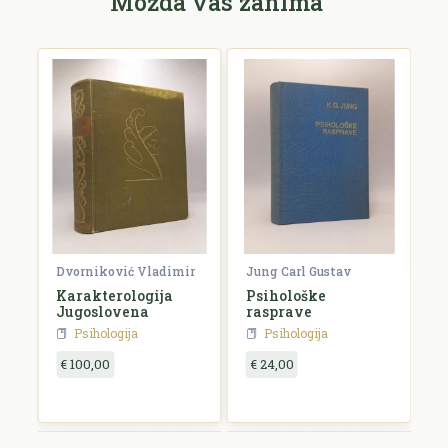
Možda vas zanima
F
V
F
€
Dvorniković Vladimir
Jung Carl Gustav
Karakterologija
Psihološke
Jugoslovena
rasprave
Psihologija
Psihologija
€ 100,00
€ 24,00