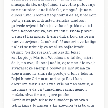
slučaja, dakle, uključujući i životno putovanje
same autoice i analitičarke, omogućuje nam
dubok uvid u borbu neophodnu da se, u jednom
patrijarhalnom društvu, ženska mudrost
privede svjesti. Iako je svaka od priča ove tri
žene neponovljiva, sve tri idu u istom pravcu:
u susret harmoniji tijela i duha koju autorica
naziva „svjesna ženskost“. U osnovi ove knjige
nalazi se uzbudljiva analiza bajke braće
Grimm "Retkozverka". Taj kratki tekst
zaokupio je Marion Woodman u tolikoj mjeri
da je, na ovaj ili onaj način, ogroman dio svoje
stvaralačke energije posvetila motivima za
koje nismo ni znali da postoje u tome tekstu.
Bajci braće Grimm autorica prilazi kao
drevnom tekstu koji zna više od nas samih, a
na nama je da ga tumačimo, razumijemo i,
možda, shvatimo njegove pouke.
Kombinirajući tehnike tumačenja snova s
tehnikama tumačenja književnog teksta, ona