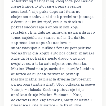
kolektivnog nesvjesnog. Zbog toga podnaslov
njene knjige, „Putovanje prema svesnoj
ženskosti“, nije puka dopuna literarno
obojenom naslovu, niti tek preciziranje onoga
o čemu je u knjizi riječ, već je to direktni
pokret suočavanja s onom silom koja,
izdaleka, ili iz dubine, upravlja nama a da mi o
tome, najčešće, ne znamo ništa. Ne, dakle,
naprosto kontrapunkt naslovu –
suprotstavljanje muške i ženske perspektive –
već aktivni čin kojim autorica odlazi iz muške
kuće da bi potražila nešto drugo, ono njoj
svojstveno, a tako zatomljeno, ono žensko.
Marion Woodman je, međutim, isuviše lucidna
autorica da bi jedan zatvoreni princip
(partijarhalni) zamjenila drugim zatvorenim
principom (matrijarhat). Ulog odlaska iz očeve
kuće je – sloboda. Osobno putovanje triju
analizantkinja Marion Vudman – Kate,
doktorantkinje književnosti, Mary, balerine i
plesačice i Rite, kiparice – te tri studije