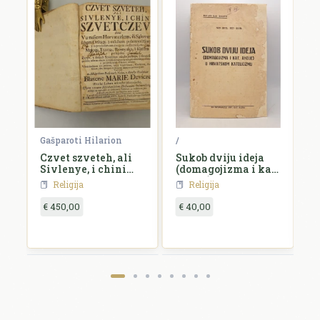
 Vuk
Gašparoti Hilarion
/
/
ga
Czvet szveteh, ali
Sukob dviju ideja
C
Sivlenye, i chini
(domagojizma i kat.
szvetczev,...
akcije) u hrvatskom
Religija
Religija
katolicizmu
€ 450,00
€ 40,00
€