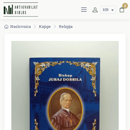
0
HR
Naslovnica
Knjige
Religija