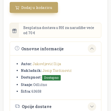
Dodaj u košaricu
Besplatna dostava u RH za narudžbe veće
od 70 €
Osnovne informacije
Autor:
Jakovljević Ilija
Nakladnik:
Josip Turčinović
Dostupnost:
Dostupno
Stanje:
Odlično
Šifra:
63658
Opcije dostave