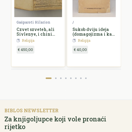
 Vuk
Gašparoti Hilarion
/
/
ga
Czvet szveteh, ali
Sukob dviju ideja
C
Sivlenye, i chini
(domagojizma i kat.
szvetczev,...
akcije) u hrvatskom
Religija
Religija
katolicizmu
€ 450,00
€ 40,00
€
BIBLOS NEWSLETTER
Za knjigoljupce koji vole pronaći
rijetko