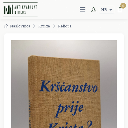
0
HR
Naslovnica
Knjige
Religija