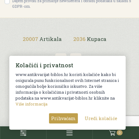
Dajem privolu za primanje newslettera i obradu podataka u skladu s
GDPR-om.
20007
Artikala
2036
Kupaca
Kolačići i privatnost
www.antikvarijat-biblos.hr koristi kolačiće kako bi
osigurala punu funkcionalnost ovih Internet stranica i
Uvjeti kupnje
omogućila bolje korisničko iskustvo. Za više
informacija o kolačićima i privatnosti osobnih
podataka na www.antikvarijat-biblos.hr kliknite na
Više informacija
© Sva prava pridržana. Web by
AG media
Prihvaćam
Uredi kolačiće
0