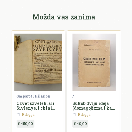
Možda vas zanima
 Vuk
Gašparoti Hilarion
/
/
ga
Czvet szveteh, ali
Sukob dviju ideja
C
Sivlenye, i chini
(domagojizma i kat.
szvetczev,...
akcije) u hrvatskom
Religija
Religija
katolicizmu
€ 450,00
€ 40,00
€