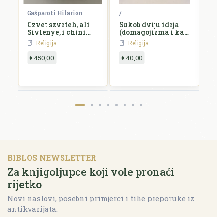
 Vuk
Gašparoti Hilarion
/
/
ga
Czvet szveteh, ali
Sukob dviju ideja
C
Sivlenye, i chini
(domagojizma i kat.
szvetczev,...
akcije) u hrvatskom
Religija
Religija
katolicizmu
€ 450,00
€ 40,00
€
BIBLOS NEWSLETTER
Za knjigoljupce koji vole pronaći
rijetko
Novi naslovi, posebni primjerci i tihe preporuke iz
antikvarijata.