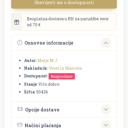
Obavijesti me o dostupnosti
Besplatna dostava u RH za narudžbe veće
od 70 €
Osnovne informacije
Autor:
Matje M.J.
Nakladnik:
Veselin Masleša
Dostupnost:
Rasprodano
Stanje:
Vrlo dobro
Šifra:
50426
Opcije dostave
Načini plaćanja