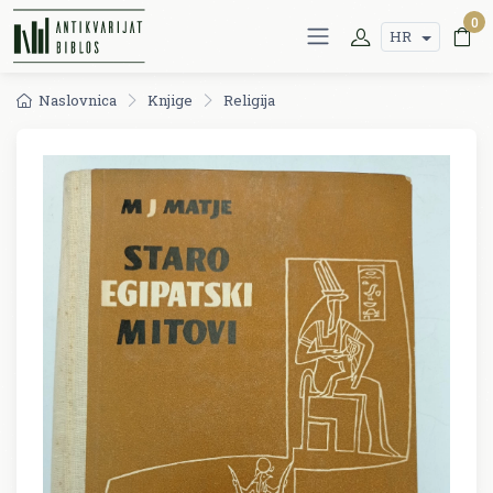
0
HR
Naslovnica
Knjige
Religija