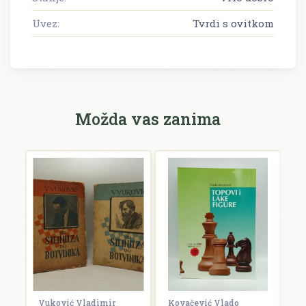
Uvez:
Tvrdi s ovitkom
Možda vas zanima
ar
Vuković Vladimir
Kovačević Vlado
V