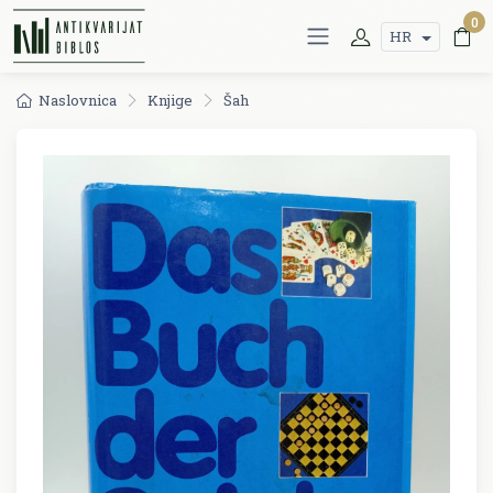
0
HR
Naslovnica
Knjige
Šah