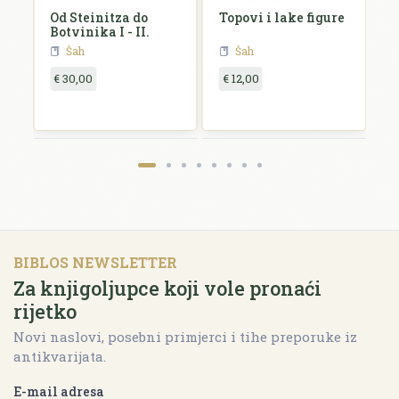
Od Steinitza do
Topovi i lake figure
R
Botvinika I - II.
i
Šah
Šah
€ 30,00
€ 12,00
€
BIBLOS NEWSLETTER
Za knjigoljupce koji vole pronaći
rijetko
Novi naslovi, posebni primjerci i tihe preporuke iz
antikvarijata.
E-mail adresa