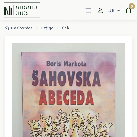
0
HR
Naslovnica
Knjige
Šah