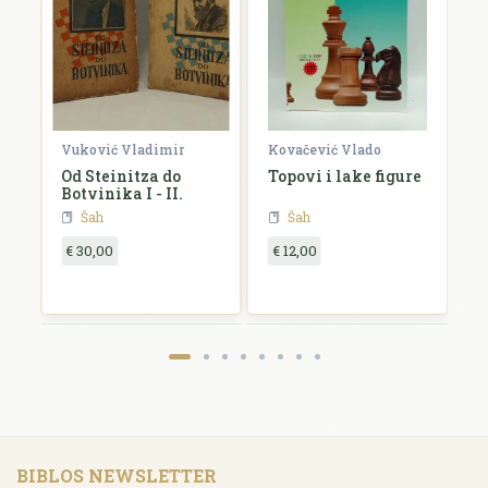
ar
Vuković Vladimir
Kovačević Vlado
V
Od Steinitza do
Topovi i lake figure
R
Botvinika I - II.
i
Šah
Šah
€ 30,00
€ 12,00
€
BIBLOS NEWSLETTER