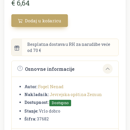
€ 6,64
Dodaj u košaricu
Besplatna dostava u RH za narudžbe veće
od 70 €
Osnovne informacije
Autor:
Fogel Nenad
Nakladnik:
Jevrejska opština Zemun
Dostupnost:
Dostupno
Stanje:
Vrlo dobro
Šifra:
37682