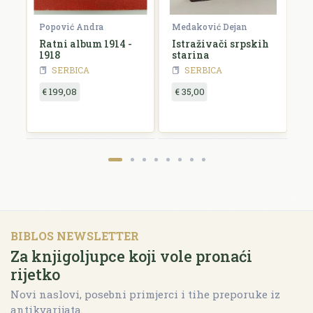
Popović Andra
Medaković Dejan
D
Ratni album 1914 -
Istraživači srpskih
S
1918
starina
s
1
SERBICA
SERBICA
€ 199,08
€ 35,00
€
BIBLOS NEWSLETTER
Za knjigoljupce koji vole pronaći
rijetko
Novi naslovi, posebni primjerci i tihe preporuke iz
antikvarijata.