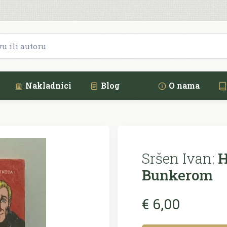
Nakladnici
Blog
O nama
Sršen Ivan:
H
Bunkerom
€ 6,00