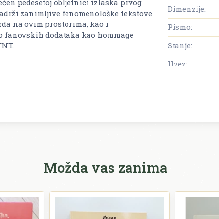
ećen pedesetoj obljetnici izlaska prvog
Dimenzije:
a sadrži zanimljive fenomenološke tekstove
rda na ovim prostorima, kao i
Pismo:
liko fanovskih dodataka kao hommage
Stanje:
TNT.
Uvez:
Možda vas zanima