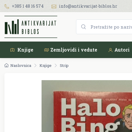
+385 1 48 16 574
info@antikvarijat-biblos.hr
Knjige
Zemljovidi i vedute
Autori
Naslovnica
Knjige
Strip