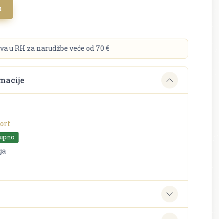
u
va u RH za narudžbe veće od 70 €
macije
orf
tupno
ga
e