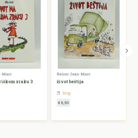
n-Marc
Reiser Jean-Marc
R
friškom zraku 3
život beštija
Ž
Strip
€ 6,50