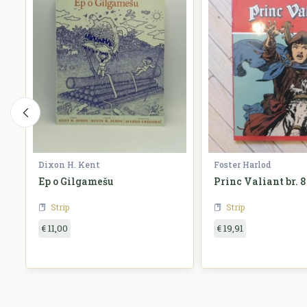
Dixon H. Kent
Foster Harlod
Ep o Gilgamešu
Princ Valiant br. 8
Strip
Strip
€ 11,00
€ 19,91