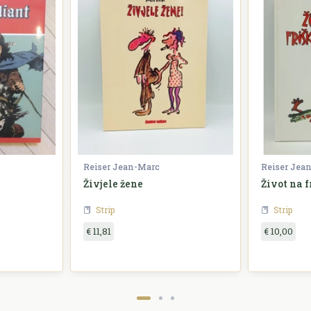
Reiser Jean-Marc
Reiser Jea
Živjele žene
Život na 
Strip
Strip
€ 11,81
€ 10,00