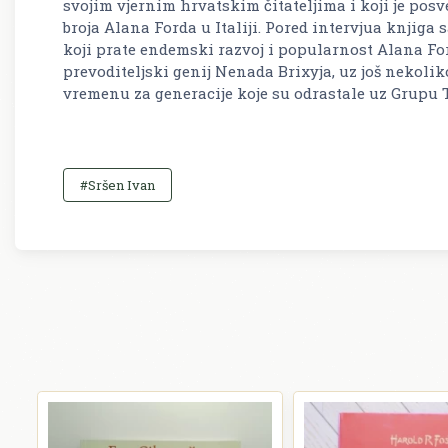
svojim vjernim hrvatskim čitateljima i koji je posv
broja Alana Forda u Italiji. Pored intervjua knjig
koji prate endemski razvoj i popularnost Alana Fo
prevoditeljski genij Nenada Brixyja, uz još neko
vremenu za generacije koje su odrastale uz Grupu 
#Sršen Ivan