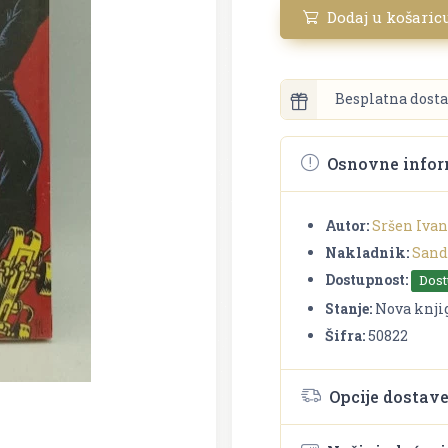
Dodaj u košaric
Besplatna dosta
Osnovne infor
Autor:
Sršen Ivan
Nakladnik:
Sand
Dostupnost:
Dos
Stanje:
Nova knji
Šifra:
50822
Opcije dostav