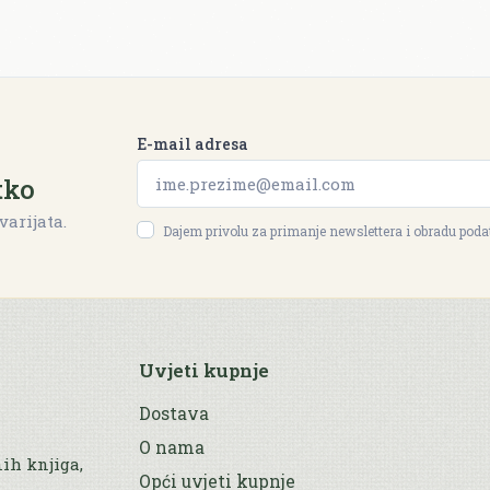
E-mail adresa
tko
varijata.
Dajem privolu za primanje newslettera i obradu pod
Uvjeti kupnje
Dostava
O nama
nih knjiga,
Opći uvjeti kupnje