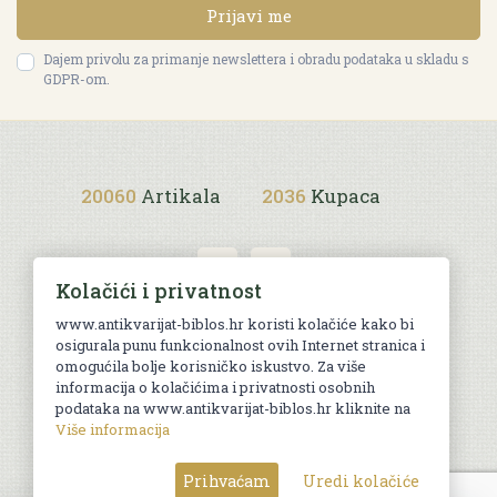
Prijavi me
Dajem privolu za primanje newslettera i obradu podataka u skladu s
GDPR-om.
20060
Artikala
2036
Kupaca
Kolačići i privatnost
www.antikvarijat-biblos.hr koristi kolačiće kako bi
osigurala punu funkcionalnost ovih Internet stranica i
Uvjeti kupnje
omogućila bolje korisničko iskustvo. Za više
informacija o kolačićima i privatnosti osobnih
podataka na www.antikvarijat-biblos.hr kliknite na
Više informacija
© Sva prava pridržana. Web by
AG media
Prihvaćam
Uredi kolačiće