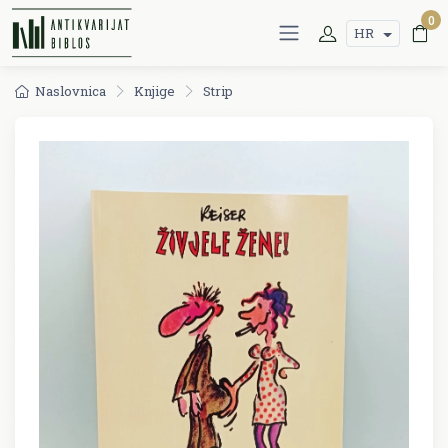
0
HR
Naslovnica
Knjige
Strip