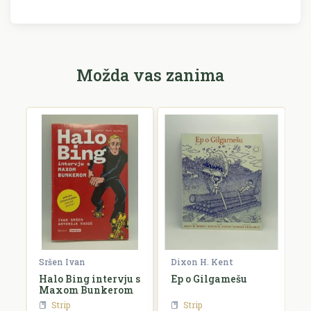
Možda vas zanima
Sršen Ivan
Dixon H. Kent
Fo
i?
Halo Bing intervju s
Ep o Gilgamešu
P
Maxom Bunkerom
Strip
Strip