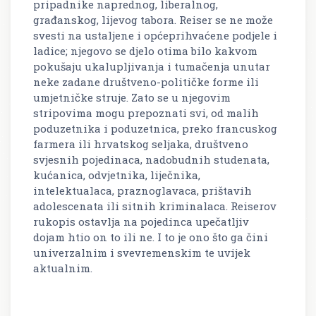
pripadnike naprednog, liberalnog,
građanskog, lijevog tabora. Reiser se ne može
svesti na ustaljene i općeprihvaćene podjele i
ladice; njegovo se djelo otima bilo kakvom
pokušaju ukalupljivanja i tumačenja unutar
neke zadane društveno-političke forme ili
umjetničke struje. Zato se u njegovim
stripovima mogu prepoznati svi, od malih
poduzetnika i poduzetnica, preko francuskog
farmera ili hrvatskog seljaka, društveno
svjesnih pojedinaca, nadobudnih studenata,
kućanica, odvjetnika, liječnika,
intelektualaca, praznoglavaca, prištavih
adolescenata ili sitnih kriminalaca. Reiserov
rukopis ostavlja na pojedinca upečatljiv
dojam htio on to ili ne. I to je ono što ga čini
univerzalnim i svevremenskim te uvijek
aktualnim.