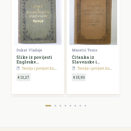
Dukat Vladoje
Maretić Tomo
S
Slike iz povijesti
Čitanka iz
P
Engleske
Slavenske i
k
književnosti
Madžarske
h
Teorija i povijest književnosti
Teorija i povijest književnosti
književnosti
p
€ 13,27
€ 15,93
€