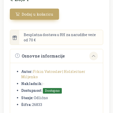
Dodaj u košaricu
Besplatna dostava u RH za narudžbe veće
od 70 €
Osnovne informacije
Autor:
Frkin Vatroslav | Holzleitner
Miljenko
Nakladnik:
-
Dostupnost:
Dostupno
Stanje:
Odlično
Šifra:
26833