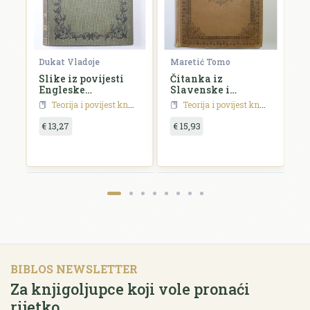
Dukat Vladoje
Maretić Tomo
S
Slike iz povijesti
Čitanka iz
P
Engleske
Slavenske i
k
književnosti
Madžarske
h
Teorija i povijest književnosti
Teorija i povijest književnosti
književnosti
p
€ 13,27
€ 15,93
€
BIBLOS NEWSLETTER
Za knjigoljupce koji vole pronaći
rijetko