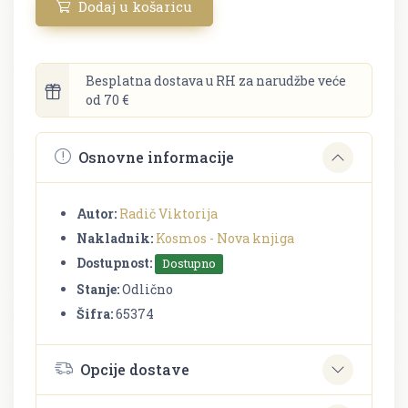
Dodaj u košaricu
Besplatna dostava u RH za narudžbe veće
od 70 €
Osnovne informacije
Autor:
Radič Viktorija
Nakladnik:
Kosmos - Nova knjiga
Dostupnost:
Dostupno
Stanje:
Odlično
Šifra:
65374
Opcije dostave