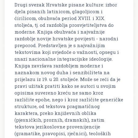
Drugi svezak Hrvatske pisane kulture: izbor
djela pisanih latinicom, glagoljicom i
ćirilicom, obuhvaća period XVIII. i XIX.
stoljeća, tj. od razdoblja prosvjetiteljstva do
moderne. Knjiga obuhvaća i najvažnije
razdoblje novije hrvatske povijesti - narodni
preporod. Predstavljen je s najvažnijim
tekstovima koji svjedoče o važnosti, opsegu i
snazi nacionalne integracijske ideologije.
Knjiga završava razdobljem moderne i
naznakom novog duha i senzibiliteta na
prijelazu iz 19. u 20. stoljeće. Može se reći da je
pravi užitak pratiti kako se autori u svojim
opisima suvereno kreću ne samo kroz
različite epohe, nego i kroz različite generičke
strukture, od tekstova pragmatičnog
karaktera, preko književnih oblika
(pjesničkih, proznih, dramskih), zatim
tekstova jezikoslovne provenijencije
(gramatike, pravopisi, rječnici), teoloških