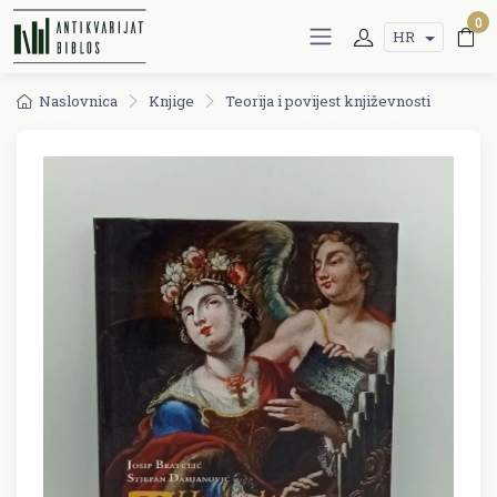
0
HR
Naslovnica
Knjige
Teorija i povijest književnosti