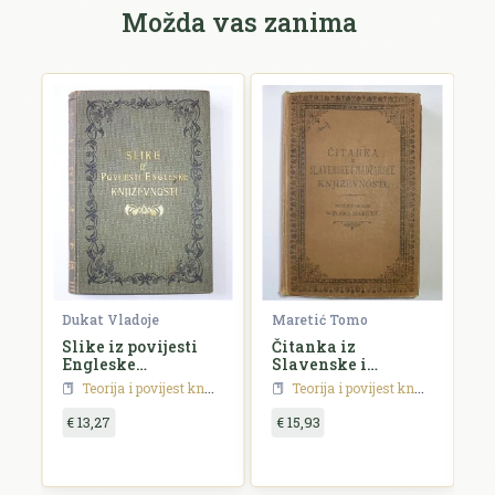
Možda vas zanima
Dukat Vladoje
Maretić Tomo
S
Slike iz povijesti
Čitanka iz
P
Engleske
Slavenske i
k
književnosti
Madžarske
h
Teorija i povijest književnosti
Teorija i povijest književnosti
književnosti
p
€ 13,27
€ 15,93
€