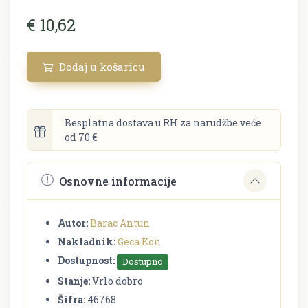
€ 10,62
Dodaj u košaricu
Besplatna dostava u RH za narudžbe veće
od 70 €
Osnovne informacije
Autor:
Barac Antun
Nakladnik:
Geca Kon
Dostupnost:
Dostupno
Stanje:
Vrlo dobro
Šifra:
46768