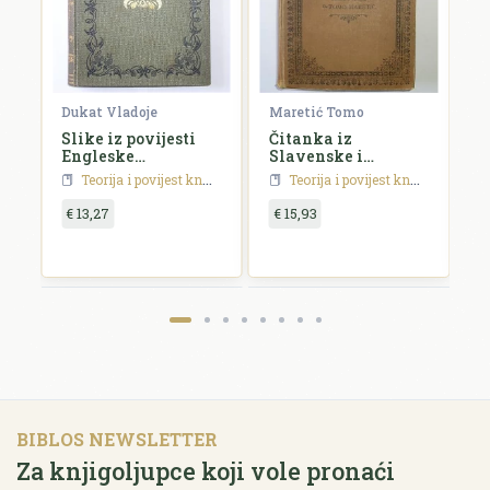
Dukat Vladoje
Maretić Tomo
S
Slike iz povijesti
Čitanka iz
P
Engleske
Slavenske i
k
književnosti
Madžarske
h
Teorija i povijest književnosti
Teorija i povijest književnosti
književnosti
p
€ 13,27
€ 15,93
€
BIBLOS NEWSLETTER
Za knjigoljupce koji vole pronaći