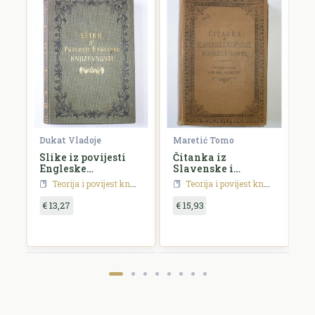
nd
Dukat Vladoje
Maretić Tomo
S
Slike iz povijesti
Čitanka iz
P
Engleske
Slavenske i
k
književnosti
Madžarske
h
Teorija i povijest književnosti
Teorija i povijest književnosti
književnosti
p
€ 13,27
€ 15,93
€