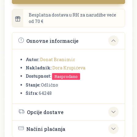
Besplatna dostava u RH za narudžbe veće
od 70 €
Osnovne informacije
Autor:
Donat Branimir
Nakladnik:
Dora Krupićeva
Dostupnost:
Rasprodano
Stanje:
Odlično
Šifra:
64248
Opcije dostave
Načini plaćanja