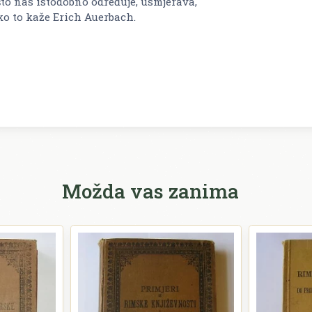
to nas istodobno određuje, usmjerava,
ko to kaže Erich Auerbach.
Možda vas zanima