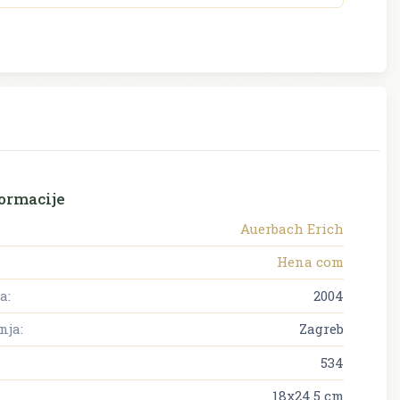
ormacije
Auerbach Erich
Hena com
a:
2004
nja:
Zagreb
534
18x24.5 cm