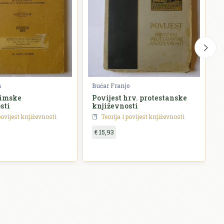
n
Bučar Franjo
J
Rimske
Povijest hrv. protestanske
H
sti
književnosti
p
povijest književnosti
Teorija i povijest književnosti
€ 15,93