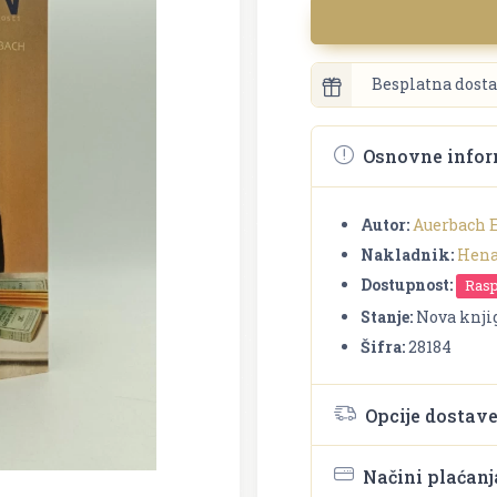
Besplatna dosta
Osnovne infor
Autor:
Auerbach 
Nakladnik:
Hena
Dostupnost:
Ras
Stanje:
Nova knji
Šifra:
28184
Opcije dostav
Načini plaćanj