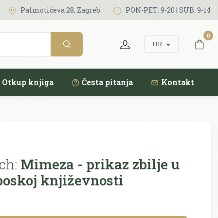
Palmotićeva 28, Zagreb
PON-PET: 9-20 | SUB: 9-14
0
HR
Otkup knjiga
Česta pitanja
Kontakt
ch:
Mimeza - prikaz zbilje u
oskoj književnosti