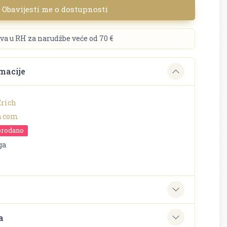
Obavijesti me o dostupnosti
va u RH za narudžbe veće od 70 €
macije
Erich
 com
prodano
ga
e
a