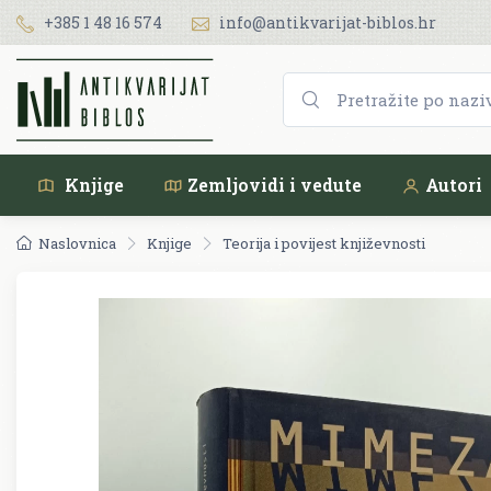
+385 1 48 16 574
info@antikvarijat-biblos.hr
Knjige
Zemljovidi i vedute
Autori
Naslovnica
Knjige
Teorija i povijest književnosti