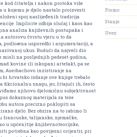
e kod čitatelja i nakon protoka više
 u kojemu je djelo nastalo proizvesti
Pismo:
loženi spoj naslijeđenih tradicija
Stanje:
ncije. Implicite odbija slućaj i kaos kao
upna analiza književnih postupaka i
Uvez:
a autorovu čvrstu vjeru u to da
va, podloæna usporedbi i argumentaciji, a
nazivanoj ukus. Budući da najveći dio
e misli na posljednjih pedeset godina,
ad kovine ili iskopani artefakt, pa se
om, Auerbachovo inzistiranje na
 bi hrvatsko izdanje ove knjige trebalo
 fikcionalnu snagu, jer, čitajući ih, često
viđamo njihovu djelomičnu subjektivnost
rpus dokaznog materijala za teze
sobu autora precizno poklopiti sa
rano djelo. Bez obzira na to rabimo li
francuske, talijanske, njemačke,
mo u općenitije književnoteorijske,
iti potrebna kao povijesni orijentir, pri