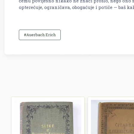
čemu povijesno nikako ne znači prošlo, nego ono š
opterećuje, ograničava, obogaćuje i potiče — baš ka
#Auerbach Erich