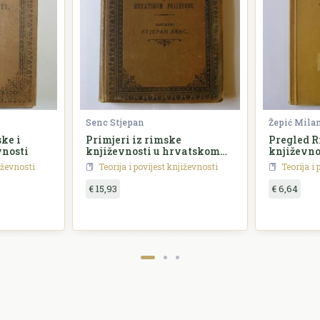
Senc Stjepan
Žepić Mila
ke i
Primjeri iz rimske
Pregled 
nosti
književnosti u hrvatskom
književno
prijevodu
jiževnosti
Teorija i povijest književnosti
Teorija i 
€ 15,93
€ 6,64