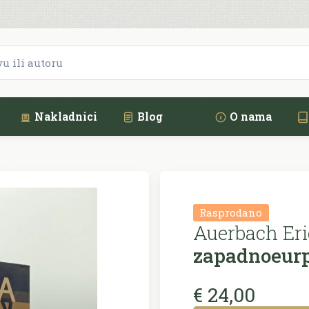
Nakladnici
Blog
O nama
Rasprodano
Auerbach Eri
zapadnoeurp
€ 24,00