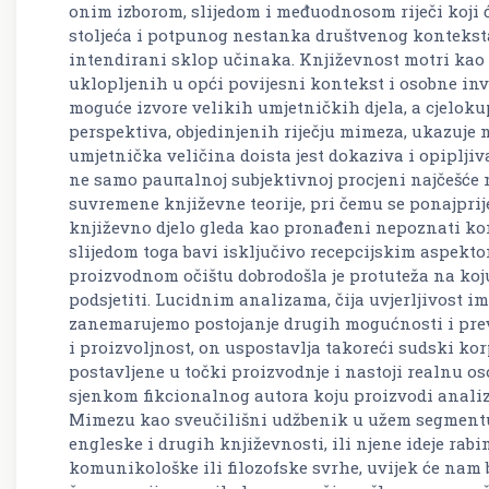
onim izborom, slijedom i međuodnosom riječi koji ć
stoljeća i potpunog nestanka društvenog konteksta
intendirani sklop učinaka. Književnost motri kao s
uklopljenih u opći povijesni kontekst i osobne inve
moguće izvore velikih umjetničkih djela, a cjelok
perspektiva, objedinjenih riječju mimeza, ukazuje n
umjetnička veličina doista jest dokaziva i opiplji
ne samo pauπalnoj subjektivnoj procjeni najčešće 
suvremene književne teorije, pri čemu se ponajprij
književno djelo gleda kao pronađeni nepoznati kom
slijedom toga bavi isključivo recepcijskim aspekt
proizvodnom očištu dobrodošla je protuteža na koju
podsjetiti. Lucidnim analizama, čija uvjerljivost ima
zanemarujemo postojanje drugih mogućnosti i pre
i proizvoljnost, on uspostavlja takoreći sudski ko
postavljene u točki proizvodnje i nastoji realnu o
sjenkom fikcionalnog autora koju proizvodi analizi
Mimezu kao sveučilišni udžbenik u užem segmentu 
engleske i drugih književnosti, ili njene ideje rabi
komunikološke ili filozofske svrhe, uvijek će nam b