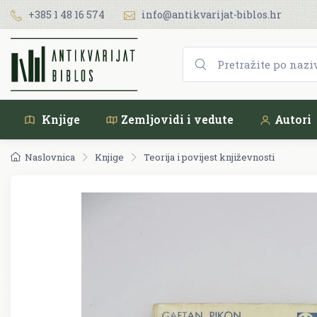
+385 1 48 16 574
info@antikvarijat-biblos.hr
Knjige
Zemljovidi i vedute
Autori
Naslovnica
Knjige
Teorija i povijest književnosti