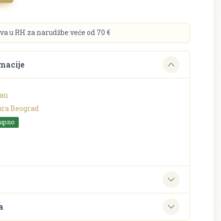
va u RH za narudžbe veće od 70 €
macije
tan
ura Beograd
tupno
e
a