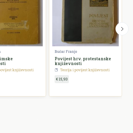
n
Bučar Franjo
J
Rimske
Povijest hrv. protestanske
H
sti
književnosti
p
povijest književnosti
Teorija i povijest književnosti
€ 15,93