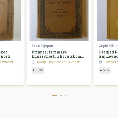
Senc Stjepan
Žepić Mila
ke i
Primjeri iz rimske
Pregled 
nosti
književnosti u hrvatskom
književno
prijevodu
jiževnosti
Teorija i povijest književnosti
Teorija i 
€ 15,93
€ 6,64