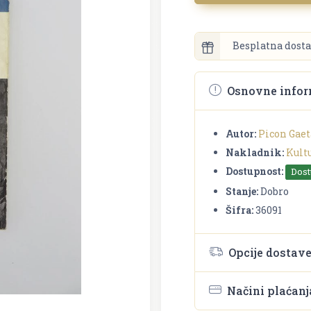
Besplatna dosta
Osnovne infor
Autor:
Picon Gae
Nakladnik:
Kult
Dostupnost:
Dos
Stanje:
Dobro
Šifra:
36091
Opcije dostav
Načini plaćanj