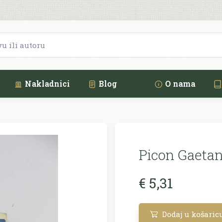
Nakladnici
Blog
O nama
Picon Gaetan
€ 5,31
Dodaj u košaric