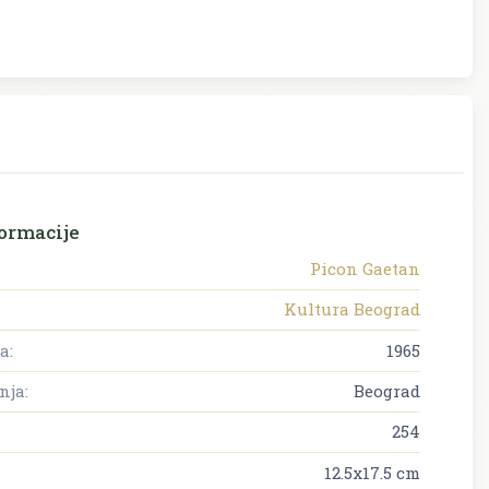
ormacije
Picon Gaetan
Kultura Beograd
a:
1965
nja:
Beograd
254
12.5x17.5 cm