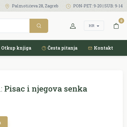
Palmotićeva 28, Zagreb
PON-PET: 9-20 | SUB: 9-14
0
HR
Otkup knjiga
Česta pitanja
Kontakt
:
Pisac i njegova senka
u