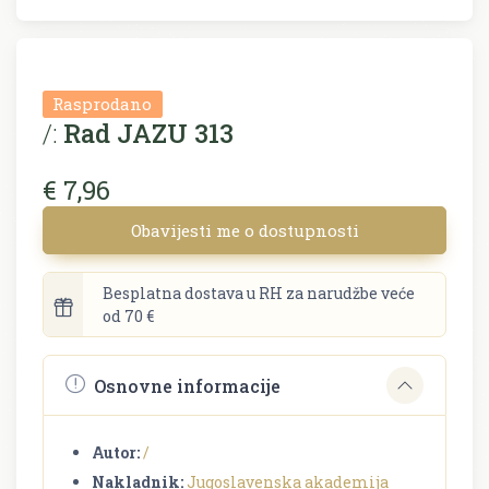
Rasprodano
/:
Rad JAZU 313
€ 7,96
Obavijesti me o dostupnosti
Besplatna dostava u RH za narudžbe veće
od 70 €
Osnovne informacije
Autor:
/
Nakladnik:
Jugoslavenska akademija