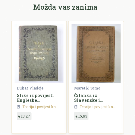
Možda vas zanima
Dukat Vladoje
Maretić Tomo
S
Slike iz povijesti
Čitanka iz
P
Engleske
Slavenske i
k
književnosti
Madžarske
h
Teorija i povijest književnosti
Teorija i povijest književnosti
književnosti
p
€ 13,27
€ 15,93
€