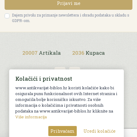
Prijavi me
Dajem privolu za primanje newslettera i obradu podataka u skladu s
GDPR-om.
20007
Artikala
2036
Kupaca
Kolačići i privatnost
www.antikvarijat-biblos.hr koristi kolačiće kako bi
osigurala punu funkcionalnost ovih Internet stranica i
Uvjeti kupnje
omogućila bolje korisničko iskustvo. Za više
informacija o kolačićima i privatnosti osobnih
podataka na www.antikvarijat-biblos.hr kliknite na
Više informacija
© Sva prava pridržana. Web by
AG media
Prihvaćam
Uredi kolačiće