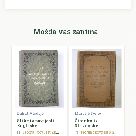
Možda vas zanima
Dukat Vladoje
Maretić Tomo
S
Slike iz povijesti
Čitanka iz
P
Engleske
Slavenske i
k
književnosti
Madžarske
h
Teorija i povijest književnosti
Teorija i povijest književnosti
književnosti
p