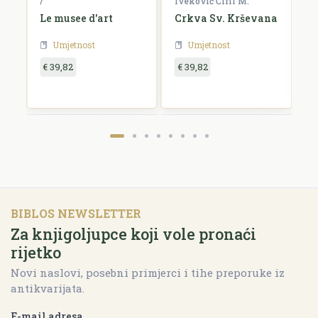
/
Iveković Ćiril M.
/
i
Le musee d'art
Crkva Sv. Krševana
K
u
Umjetnost
Umjetnost
€ 39,82
€ 39,82
€
BIBLOS NEWSLETTER
Za knjigoljupce koji vole pronaći
rijetko
Novi naslovi, posebni primjerci i tihe preporuke iz
antikvarijata.
E-mail adresa