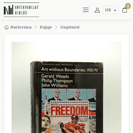
0
HR
Naslovnica
Knjige
Umjetnost