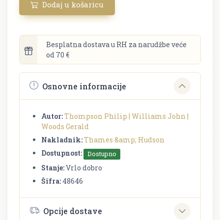
Dodaj u košaricu
Besplatna dostava u RH za narudžbe veće
od 70 €
Osnovne informacije
Autor:
Thompson Philip | Williams John |
Woods Gerald
Nakladnik:
Thames &amp; Hudson
Dostupnost:
Dostupno
Stanje:
Vrlo dobro
Šifra:
48646
Opcije dostave