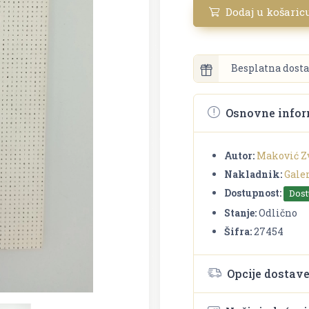
Dodaj u košaric
Besplatna dosta
Osnovne infor
Autor:
Maković Z
Nakladnik:
Galer
Dostupnost:
Dos
Stanje:
Odlično
Šifra:
27454
Opcije dostav