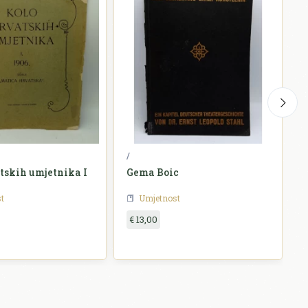
/
M
tskih umjetnika I
Gema Boic
t
Umjetnost
€ 13,00