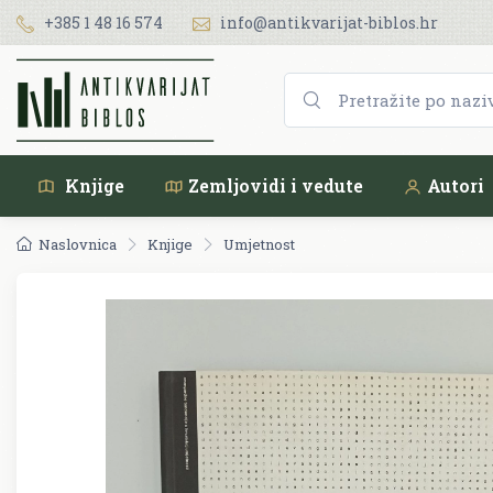
+385 1 48 16 574
info@antikvarijat-biblos.hr
Knjige
Zemljovidi i vedute
Autori
Naslovnica
Knjige
Umjetnost