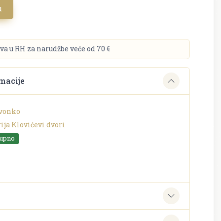
u
va u RH za narudžbe veće od 70 €
macije
vonko
ija Klovićevi dvori
tupno
e