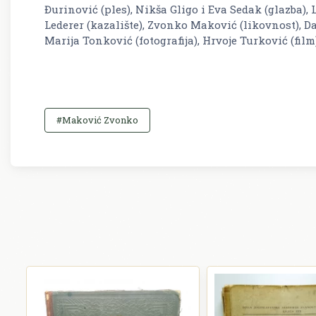
Đurinović (ples), Nikša Gligo i Eva Sedak (glazba), 
Lederer (kazalište), Zvonko Maković (likovnost), D
Marija Tonković (fotografija), Hrvoje Turković (film
#Maković Zvonko