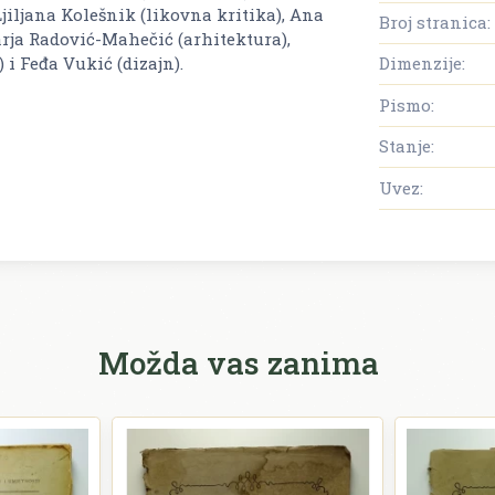
Ljiljana Kolešnik (likovna kritika), Ana
Broj stranica:
arja Radović-Mahečić (arhitektura),
) i Feđa Vukić (dizajn).
Dimenzije:
Pismo:
Stanje:
Uvez:
Možda vas zanima