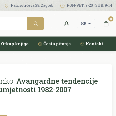
Palmotićeva 28, Zagreb
PON-PET: 9-20 | SUB: 9-14
0
HR
Otkup knjiga
Česta pitanja
Kontakt
nko:
Avangardne tendencije
umjetnosti 1982-2007