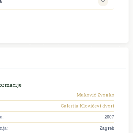
a
ormacije
Maković Zvonko
Galerija Klovićevi dvori
a:
2007
nja:
Zagreb