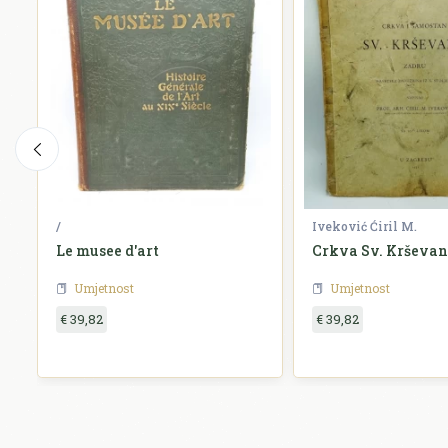
/
Iveković Ćiril M.
Le musee d'art
Crkva Sv. Krševa
Umjetnost
Umjetnost
€ 39,82
€ 39,82