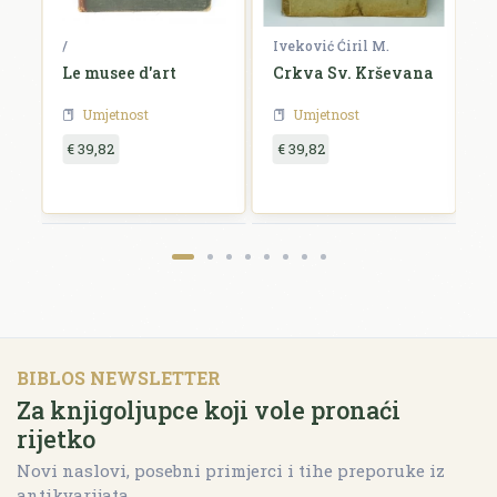
/
Iveković Ćiril M.
/
i
Le musee d'art
Crkva Sv. Krševana
K
u
Umjetnost
Umjetnost
€ 39,82
€ 39,82
€
BIBLOS NEWSLETTER
Za knjigoljupce koji vole pronaći
rijetko
Novi naslovi, posebni primjerci i tihe preporuke iz
antikvarijata.