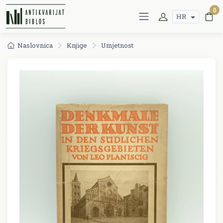
0
HR
Naslovnica
Knjige
Umjetnost