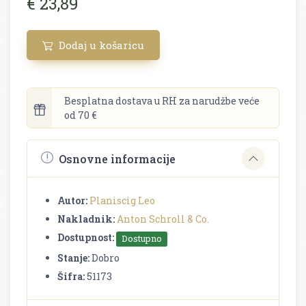
€ 23,89
Dodaj u košaricu
Besplatna dostava u RH za narudžbe veće
od 70 €
Osnovne informacije
Autor:
Planiscig Leo
Nakladnik:
Anton Schroll & Co.
Dostupnost:
Dostupno
Stanje:
Dobro
Šifra:
51173