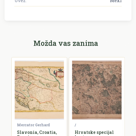
Uvez:
Meki
Možda vas zanima
Mercator Gerhard
/
B
e,
Slavonia, Croatia,
Hrvatske specijal
S