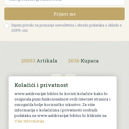
Prijavi me
Dajem privolu za primanje newslettera i obradu podataka u skladu s
GDPR-om.
20053
Artikala
2036
Kupaca
Kolačići i privatnost
www.antikvarijat-biblos.hr koristi kolačiće kako bi
osigurala punu funkcionalnost ovih Internet stranica i
Uvjeti kupnje
omogućila bolje korisničko iskustvo. Za više
informacija o kolačićima i privatnosti osobnih
podataka na www.antikvarijat-biblos.hr kliknite na
Više informacija
© Sva prava pridržana. Web by
AG media