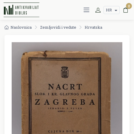
0
HR
Naslovnica
Zemljovidi i vedute
Hrvatska