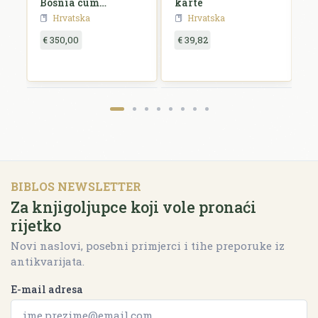
id
Bosnia cum
karte
Dalmatiae parte
Hrvatska
Hrvatska
€ 350,00
€ 39,82
€
BIBLOS NEWSLETTER
Za knjigoljupce koji vole pronaći
rijetko
Novi naslovi, posebni primjerci i tihe preporuke iz
antikvarijata.
E-mail adresa