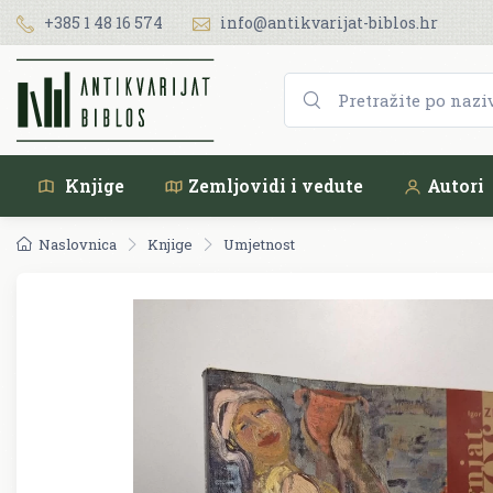
+385 1 48 16 574
info@antikvarijat-biblos.hr
Knjige
Zemljovidi i vedute
Autori
Naslovnica
Knjige
Umjetnost