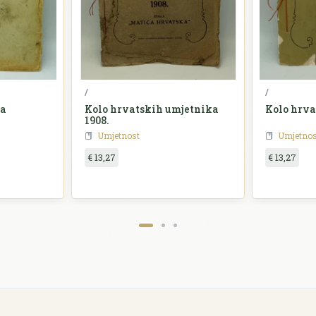
/
/
na
Kolo hrvatskih umjetnika
Kolo hrva
1908.
Umjetnost
Umjetnos
€ 13,27
€ 13,27