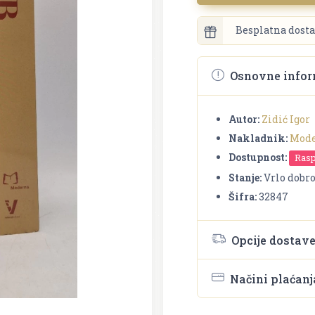
Besplatna dosta
Osnovne infor
Autor:
Zidić Igor
Nakladnik:
Mod
Dostupnost:
Ras
Stanje:
Vrlo dobr
Šifra:
32847
Opcije dostav
Načini plaćanj