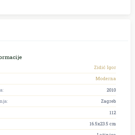
ormacije
Zidić Igor
Moderna
a:
2010
nja:
Zagreb
112
16.5x23.5 cm
Latinica