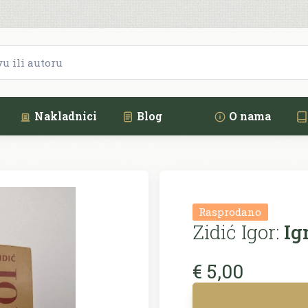
Nakladnici
Blog
O nama
Rasprodano
Zidić Igor:
Ig
€ 5,00