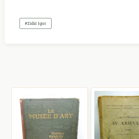
#Zidić Igor