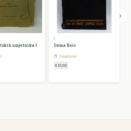
/
M
tskih umjetnika I
Gema Boic
t
Umjetnost
€ 13,00