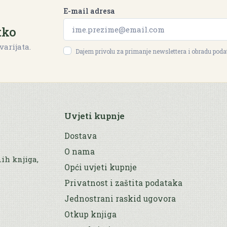
E-mail adresa
tko
varijata.
Dajem privolu za primanje newslettera i obradu pod
Uvjeti kupnje
Dostava
O nama
nih knjiga,
Opći uvjeti kupnje
Privatnost i zaštita podataka
Jednostrani raskid ugovora
Otkup knjiga