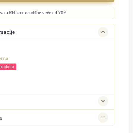
va u RH za narudžbe veće od 70 €
macije
erna
prodano
o
e
a