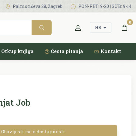
Palmotićeva 28, Zagreb
PON-PET: 9-20 | SUB: 9-14
0
HR
Otkup knjiga
Česta pitanja
Kontakt
njat Job
Obavijesti me o dostupnosti