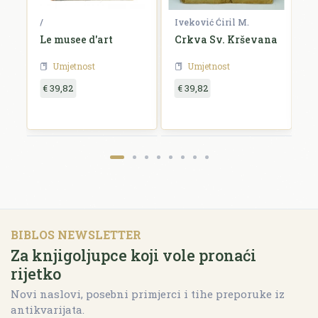
/
Iveković Ćiril M.
/
Le musee d'art
Crkva Sv. Krševana
K
u
Umjetnost
Umjetnost
€ 39,82
€ 39,82
€
BIBLOS NEWSLETTER
Za knjigoljupce koji vole pronaći
rijetko
Novi naslovi, posebni primjerci i tihe preporuke iz
antikvarijata.