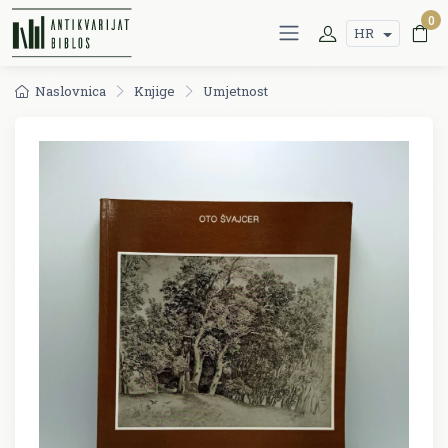
0
HR
Naslovnica
Knjige
Umjetnost