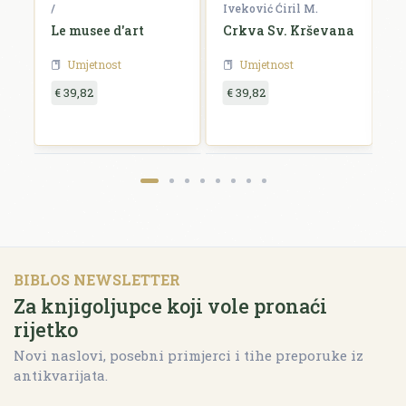
/
Iveković Ćiril M.
/
Le musee d'art
Crkva Sv. Krševana
K
u
Umjetnost
Umjetnost
€ 39,82
€ 39,82
€
BIBLOS NEWSLETTER
Za knjigoljupce koji vole pronaći
rijetko
Novi naslovi, posebni primjerci i tihe preporuke iz
antikvarijata.