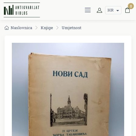
0
HR
Naslovnica
Knjige
Umjetnost