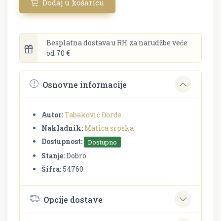
Dodaj u košaricu
Besplatna dostava u RH za narudžbe veće
od 70 €
Osnovne informacije
Autor:
Tabaković Đorđe
Nakladnik:
Matica srpska
Dostupnost:
Dostupno
Stanje:
Dobro
Šifra:
54760
Opcije dostave