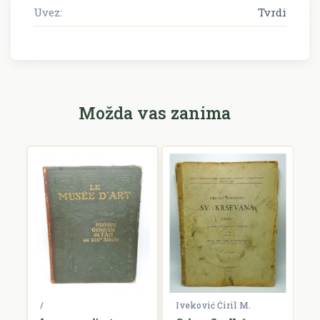
Uvez:
Tvrdi
Možda vas zanima
/
Iveković Ćiril M.
/