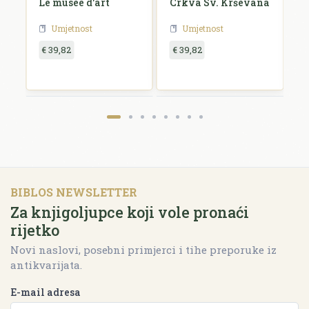
i
Le musee d'art
Crkva Sv. Krševana
K
u
Umjetnost
Umjetnost
€ 39,82
€ 39,82
€
BIBLOS NEWSLETTER
Za knjigoljupce koji vole pronaći
rijetko
Novi naslovi, posebni primjerci i tihe preporuke iz
antikvarijata.
E-mail adresa