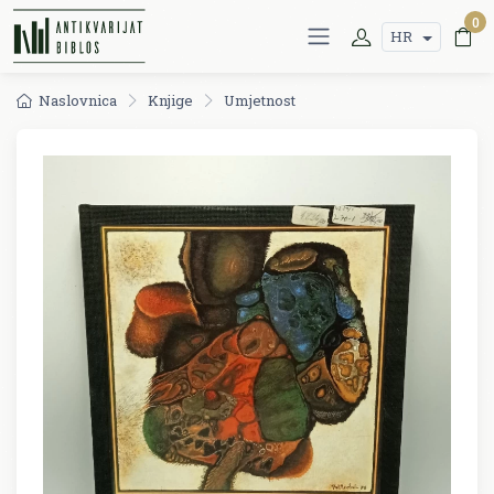
0
HR
Naslovnica
Knjige
Umjetnost