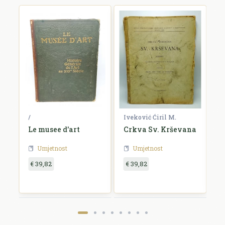
/
Iveković Ćiril M.
/
Le musee d'art
Crkva Sv. Krševana
K
u
Umjetnost
Umjetnost
€ 39,82
€ 39,82
€