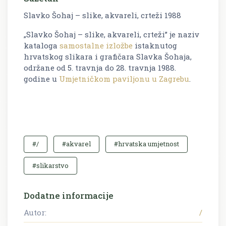
Slavko Šohaj – slike, akvareli, crteži 1988
„Slavko Šohaj – slike, akvareli, crteži” je naziv
kataloga
samostalne izložbe
istaknutog
hrvatskog slikara i grafičara Slavka Šohaja,
održane od 5. travnja do 28. travnja 1988.
godine u
Umjetničkom paviljonu u Zagrebu
.
#/
#akvarel
#hrvatska umjetnost
#slikarstvo
Dodatne informacije
Autor:
/