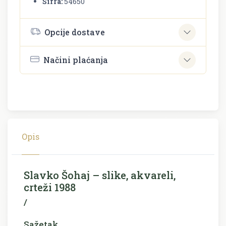
Šifra:
54650
Opcije dostave
Načini plaćanja
Opis
Slavko Šohaj – slike, akvareli,
crteži 1988
/
Sažetak