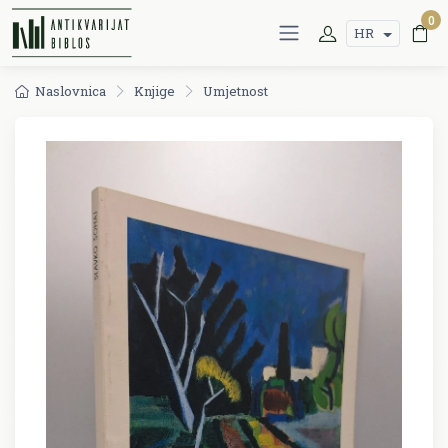
0
HR
Naslovnica
Knjige
Umjetnost