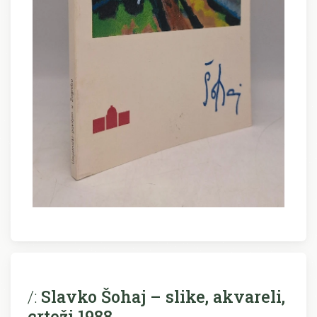
/:
Slavko Šohaj – slike, akvareli,
crteži 1988