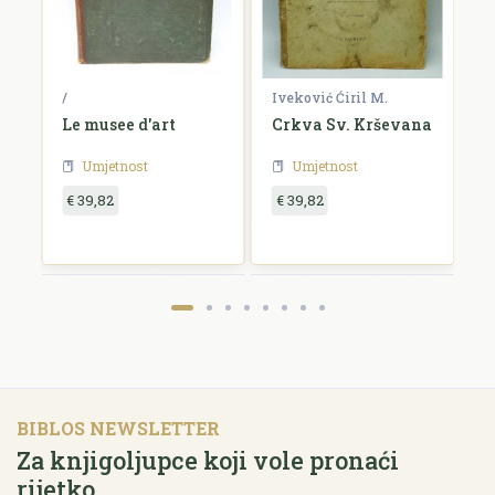
/
Iveković Ćiril M.
/
i
Le musee d'art
Crkva Sv. Krševana
K
u
Umjetnost
Umjetnost
€ 39,82
€ 39,82
€
BIBLOS NEWSLETTER
Za knjigoljupce koji vole pronaći
rijetko