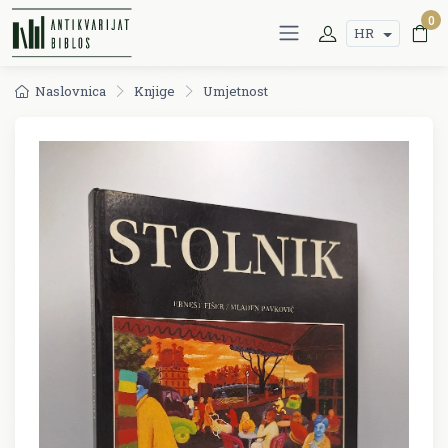
0
HR
Naslovnica
Knjige
Umjetnost