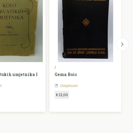
/
M
tskih umjetnika I
Gema Boic
t
Umjetnost
€ 13,00