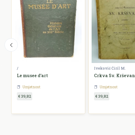
/
Iveković Ćiril M.
Le musee d'art
Crkva Sv. Krševa
Umjetnost
Umjetnost
€ 39,82
€ 39,82