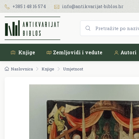
+385 1 48 16 574
info@antikvarijat-biblos.hr
Knjige
Zemljovidi i vedute
Autori
Naslovnica
Knjige
Umjetnost