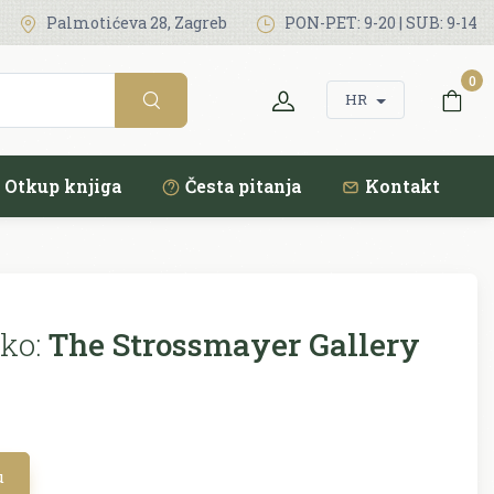
Palmotićeva 28, Zagreb
PON-PET: 9-20 | SUB: 9-14
0
HR
Otkup knjiga
Česta pitanja
Kontakt
ko:
The Strossmayer Gallery
u