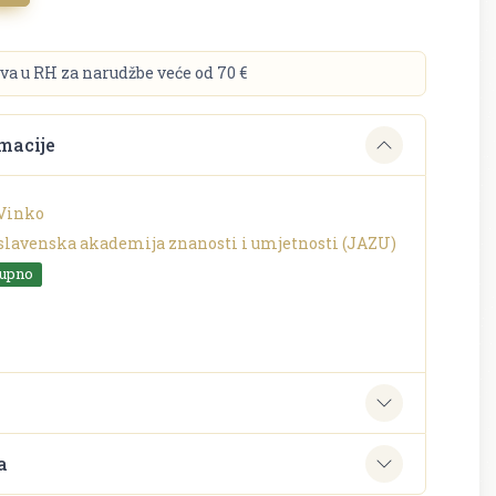
va u RH za narudžbe veće od 70 €
macije
Vinko
slavenska akademija znanosti i umjetnosti (JAZU)
tupno
e
a