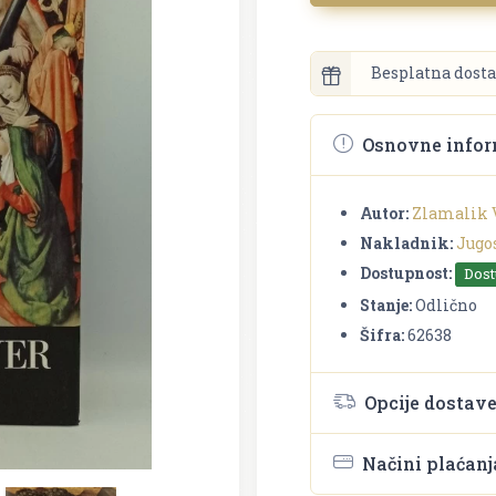
Besplatna dosta
Osnovne infor
Autor:
Zlamalik 
Nakladnik:
Jugo
Dostupnost:
Dos
Stanje:
Odlično
Šifra:
62638
Opcije dostav
Načini plaćanj