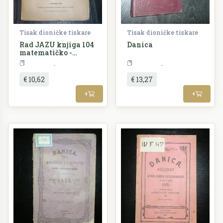
Tisak dioničke tiskare
Tisak dioničke tiskare
Rad JAZU knjiga 104
Danica
matematičko -
prirodoslovni razred
Periodika
Periodika
€ 10,62
€ 13,27
+
+