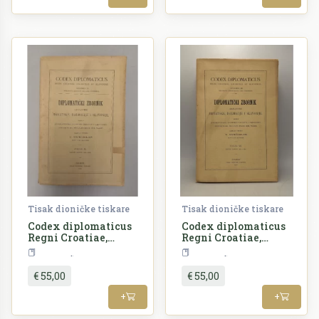
i Slavonije IV.
Tisak dioničke tiskare
Tisak dioničke tiskare
Codex diplomaticus
Codex diplomaticus
Regni Croatiae,
Regni Croatiae,
Dalmatiae et
Dalmatiae et
Povijest
Povijest
Slavoniae /
Slavoniae /
Diplomatički
Diplomatički
€ 55,00
€ 55,00
zbornik Kraljevine
zbornik Kraljevine
Hrvatske, Dalmacije
Hrvatske, Dalmacije
+
+
i Slavonije XI.
i Slavonije XII.