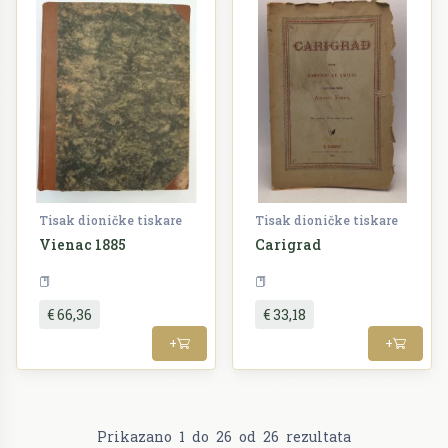
Tisak dioničke tiskare
Tisak dioničke tiskare
Vienac 1885
Carigrad
Periodika
Književnost
€ 66,36
€ 33,18
+
+
Prikazano
1
do
26
od
26
rezultata