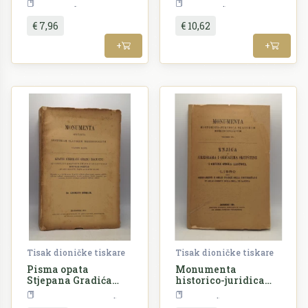
Periodika
Periodika
€ 7,96
€ 10,62
+
+
Tisak dioničke tiskare
Tisak dioničke tiskare
Pisma opata
Monumenta
Stjepana Gradića
historico-juridica
Dubrovčanina
slavorum
Povijest
Dubrovnik
Povijest
meridionalium