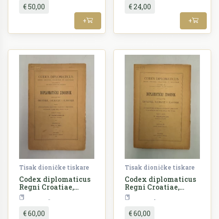
Knjiga o uredbama i
€ 50,00
€ 24,00
običajima skupštine
i obćine otoka
+
+
Lastova
Tisak dioničke tiskare
Tisak dioničke tiskare
Codex diplomaticus
Codex diplomaticus
Regni Croatiae,
Regni Croatiae,
Dalmatiae et
Dalmatiae et
Povijest
Povijest
Slavoniae /
Slavoniae /
Diplomatički
Diplomatički
€ 60,00
€ 60,00
zbornik Kraljevine
zbornik Kraljevine