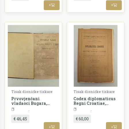
Hrvatske, Dalmacije
Hrvatske, Dalmacije
+
+
i Slavonije II.
i Slavonije III
Tisak dioničke tiskare
Tisak dioničke tiskare
Prvovjenčani
Codex diplomaticus
vladaoci Bugara,
Regni Croatiae,
Hrvata i Srba i
Dalmatiae et
Povijest
Povijest
njihove krune
Slavoniae /
Diplomatički
€ 46,45
€ 60,00
zbornik Kraljevine
Hrvatske, Dalmacije
+
+