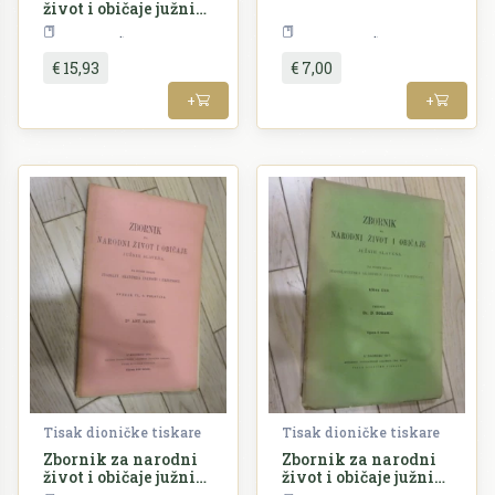
život i običaje južnih
Slavena XVI/1-
Periodika
Književnost
2/1909
€ 15,93
€ 7,00
+
+
Tisak dioničke tiskare
Tisak dioničke tiskare
Zbornik za narodni
Zbornik za narodni
život i običaje južnih
život i običaje južnih
Slavena VI/2/1901
Slavena XXII/1917