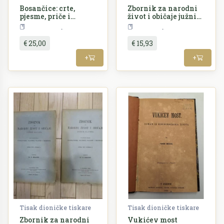
Bosančice: crte,
Zbornik za narodni
pjesme, priče i
život i običaje južnih
pripovjesti iz života
Slavena VII/1-2/1902
Književnost
Periodika
bosanskoga
€ 25,00
€ 15,93
+
+
Tisak dioničke tiskare
Tisak dioničke tiskare
Zbornik za narodni
Vukićev most