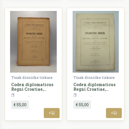
Tisak dioničke tiskare
Tisak dioničke tiskare
Codex diplomaticus
Codex diplomaticus
Regni Croatiae,
Regni Croatiae,
Dalmatiae et
Dalmatiae et
Povijest
Povijest
Slavoniae /
Slavoniae /
Diplomatički
Diplomatički
€ 55,00
€ 55,00
zbornik Kraljevine
zbornik Kraljevine
Hrvatske, Dalmacije
Hrvatske, Dalmacije
+
+
i Slavonije VIII.
i Slavonije VII.