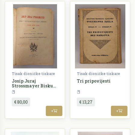
Tisak dioničke tiskare
Tisak dioničke tiskare
Josip Juraj
Tri pripovijesti
Strossmayer Biskup
bosansko-
Povijest
Književnost
djakovački i
sriemski god. 1850. -
€ 80,00
€ 13,27
1900.
+
+