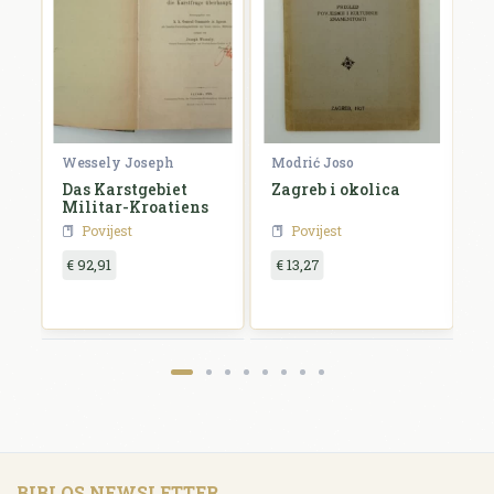
Wessely Joseph
Modrić Joso
R
e
Das Karstgebiet
Zagreb i okolica
H
Militar-Kroatiens
H
Povijest
Povijest
€ 92,91
€ 13,27
€
BIBLOS NEWSLETTER