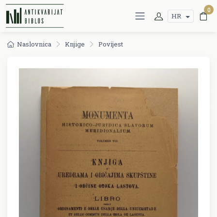
0
HR
Naslovnica
Knjige
Povijest