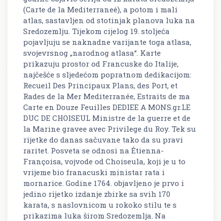
(Carte de la Mediterraneé), a potom i mali
atlas, sastavljen od stotinjak planova luka na
Sredozemlju. Tijekom cijelog 19. stoljeća
pojavljuju se naknadne varijante toga atlasa,
svojevrsnog „narodnog atlasa“. Karte
prikazuju prostor od Francuske do Italije,
najčešće s sljedećom popratnom dedikacijom:
Recueil Des Principaux Plans, des Port, et
Rades de la Mer Mediterranée, Estraits de ma
Carte en Douze Feuilles DEDIEE A MONS.gr.LE
DUC DE CHOISEUL Ministre de la guerre et de
la Marine gravee avec Privilege du Roy. Tek su
rijetke do danas sačuvane tako da su pravi
raritet. Posveta se odnosi na Étienna-
Françoisa, vojvode od Choiseula, koji je u to
vrijeme bio franacuski ministar rata i
mornarice. Godine 1764. objavljeno je prvo i
jedino rijetko izdanje zbirke sa svih 170
karata, s naslovnicom u rokoko stilu te s
prikazima luka širom Sredozemlja. Na