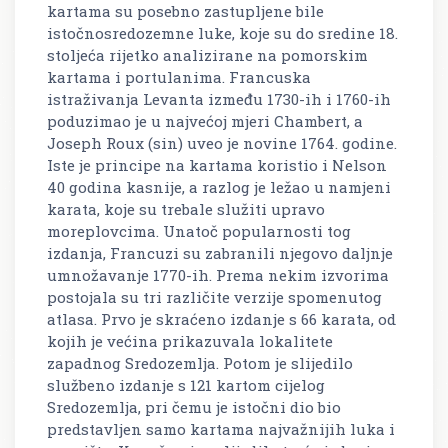
kartama su posebno zastupljene bile
istočnosredozemne luke, koje su do sredine 18.
stoljeća rijetko analizirane na pomorskim
kartama i portulanima. Francuska
istraživanja Levanta između 1730-ih i 1760-ih
poduzimao je u najvećoj mjeri Chambert, a
Joseph Roux (sin) uveo je novine 1764. godine.
Iste je principe na kartama koristio i Nelson
40 godina kasnije, a razlog je ležao u namjeni
karata, koje su trebale služiti upravo
moreplovcima. Unatoč popularnosti tog
izdanja, Francuzi su zabranili njegovo daljnje
umnožavanje 1770-ih. Prema nekim izvorima
postojala su tri različite verzije spomenutog
atlasa. Prvo je skraćeno izdanje s 66 karata, od
kojih je većina prikazuvala lokalitete
zapadnog Sredozemlja. Potom je slijedilo
službeno izdanje s 121 kartom cijelog
Sredozemlja, pri čemu je istočni dio bio
predstavljen samo kartama najvažnijih luka i