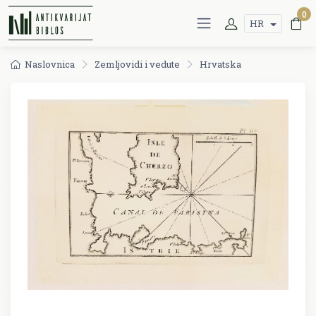
0
HR
Naslovnica
Zemljovidi i vedute
Hrvatska