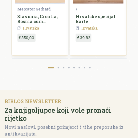
Mercator Gerhard
/
B
i
Slavonia, Croatia,
Hrvatske specijal
S
Bosnia cum
karte
Dalmatiae parte
Hrvatska
Hrvatska
€ 350,00
€ 39,82
€
BIBLOS NEWSLETTER
Za knjigoljupce koji vole pronaći
rijetko
Novi naslovi, posebni primjerci i tihe preporuke iz
antikvarijata.