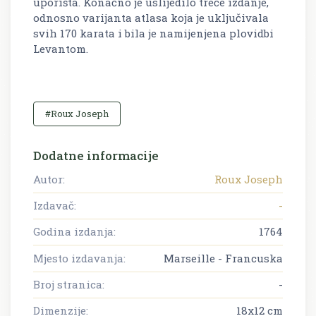
uporišta. Konačno je uslijedilo treće izdanje,
odnosno varijanta atlasa koja je uključivala
svih 170 karata i bila je namijenjena plovidbi
Levantom.
#Roux Joseph
Dodatne informacije
Autor:
Roux Joseph
Izdavač:
-
Godina izdanja:
1764
Mjesto izdavanja:
Marseille - Francuska
Broj stranica:
-
Dimenzije:
18x12 cm