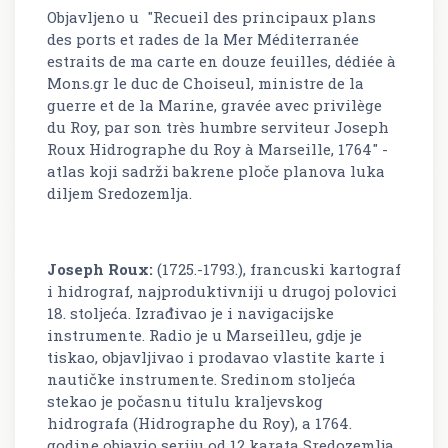
Objavljeno u "Recueil des principaux plans
des ports et rades de la Mer Méditerranée
estraits de ma carte en douze feuilles, dédiée à
Mons.gr le duc de Choiseul, ministre de la
guerre et de la Marine, gravée avec privilège
du Roy, par son très humbre serviteur Joseph
Roux Hidrographe du Roy à Marseille, 1764" -
atlas koji sadrži bakrene ploče planova luka
diljem Sredozemlja.
Joseph Roux:
(1725.-1793.), francuski kartograf
i hidrograf, najproduktivniji u drugoj polovici
18. stoljeća. Izrađivao je i navigacijske
instrumente. Radio je u Marseilleu, gdje je
tiskao, objavljivao i prodavao vlastite karte i
nautičke instrumente. Sredinom stoljeća
stekao je počasnu titulu kraljevskog
hidrografa (Hidrographe du Roy), a 1764.
godine objavio seriju od 12 karata Sredozemlja