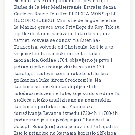
Recueil Des Principaux Plans, des Port, et
Rades de la Mer Mediterranée, Estraits de ma
Carte en Douze Feuilles DEDIEE A MONS.gr.LE
DUC DE CHOISEUL Ministre de la guerre et de
la Marine gravee avec Privilege du Roy. Tek su
rijetke do danas sačuvane tako da su pravi
raritet. Posveta se odnosi na Étienna-
Françoisa, vojvode od Choiseula, koji je u to
vrijeme bio franacuski ministar rata i
mornarice. Godine 1764. objavljeno je prvo i
jedino rijetko izdanje zbirke sa svih 170
karata, s naslovnicom u rokoko stilu te s
prikazima luka širom Sredozemlja. Na
kartama su posebno zastupljene bile
istočnosredozemne luke, koje su do sredine 18.
stoljeća rijetko analizirane na pomorskim
kartama i portulanima. Francuska
istraživanja Levanta između 1730-ih i 1760-ih
poduzimao je u najvećoj mjeri Chambert, a
Joseph Roux (sin) uveo je novine 1764. godine.
Iste je principe na kartama koristio i Nelson