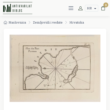
0
HR
Naslovnica
Zemljovidi i vedute
Hrvatska