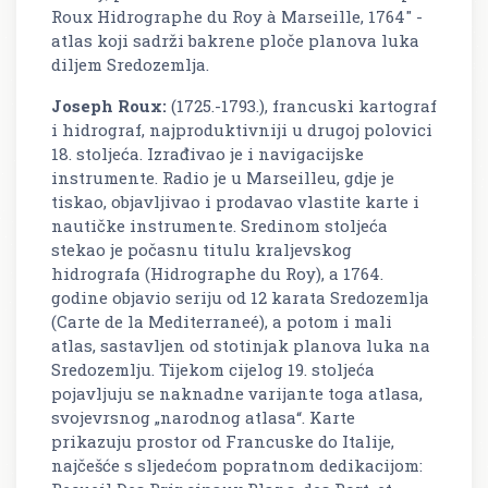
Roux Hidrographe du Roy à Marseille, 1764" -
atlas koji sadrži bakrene ploče planova luka
diljem Sredozemlja.
Joseph Roux:
(1725.-1793.), francuski kartograf
i hidrograf, najproduktivniji u drugoj polovici
18. stoljeća. Izrađivao je i navigacijske
instrumente. Radio je u Marseilleu, gdje je
tiskao, objavljivao i prodavao vlastite karte i
nautičke instrumente. Sredinom stoljeća
stekao je počasnu titulu kraljevskog
hidrografa (Hidrographe du Roy), a 1764.
godine objavio seriju od 12 karata Sredozemlja
(Carte de la Mediterraneé), a potom i mali
atlas, sastavljen od stotinjak planova luka na
Sredozemlju. Tijekom cijelog 19. stoljeća
pojavljuju se naknadne varijante toga atlasa,
svojevrsnog „narodnog atlasa“. Karte
prikazuju prostor od Francuske do Italije,
najčešće s sljedećom popratnom dedikacijom: