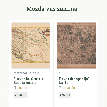
Možda vas zanima
Mercator Gerhard
/
B
i
Slavonia, Croatia,
Hrvatske specijal
S
Bosnia cum
karte
Dalmatiae parte
Hrvatska
Hrvatska
€ 350,00
€ 39,82
€