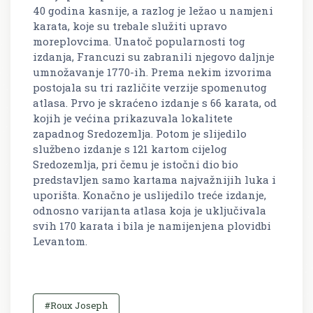
40 godina kasnije, a razlog je ležao u namjeni
karata, koje su trebale služiti upravo
moreplovcima. Unatoč popularnosti tog
izdanja, Francuzi su zabranili njegovo daljnje
umnožavanje 1770-ih. Prema nekim izvorima
postojala su tri različite verzije spomenutog
atlasa. Prvo je skraćeno izdanje s 66 karata, od
kojih je većina prikazuvala lokalitete
zapadnog Sredozemlja. Potom je slijedilo
službeno izdanje s 121 kartom cijelog
Sredozemlja, pri čemu je istočni dio bio
predstavljen samo kartama najvažnijih luka i
uporišta. Konačno je uslijedilo treće izdanje,
odnosno varijanta atlasa koja je uključivala
svih 170 karata i bila je namijenjena plovidbi
Levantom.
#Roux Joseph